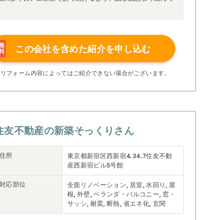
無
この会社を含めた
紹介を申し込む
料
※リフォーム内容によってはご紹介できない場合がございます。
住友不動産の新築そっくりさん
住所
東京都新宿区西新宿4₋34₋7住友不動
産西新宿ビル5号館
対応部位
全面リノベーション, 居室, 水回り, 屋
根, 外壁, ベランダ・バルコニー, 窓・
サッシ, 耐震, 断熱, 省エネ化, 玄関