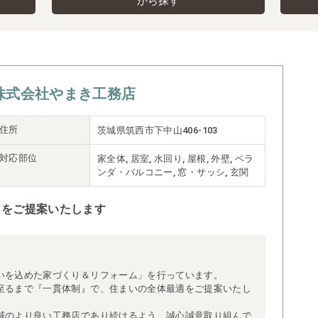
から探す
株式会社やまき工務店
住所
茨城県筑西市下中山406-103
対応部位
家全体, 居室, 水回り, 屋根, 外壁, ベラ
ンダ・バルコニー, 窓・サッシ, 玄関
りをご提案いたします
いを込めた家づくり＆リフォーム」を行っています。
至るまで『一貫体制』で、住まいの全体最適をご提案いたし
域のより良い工務店であり続けるよう、誠心誠意取り組んで