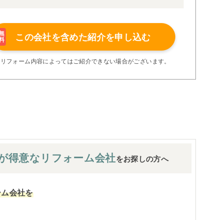
得ています。
理者が現場を統括する「専属棟梁制」、豊富な実績に裏付け
より高い施工品質を実現。
の充実の保証、アフターサービス体制で工事後も安心です。
無
この会社を含めた
紹介を申し込む
料
たちにお任せください！
い限り着工後の追加費用はありません。
※リフォーム内容によってはご紹介できない場合がございます。
が
得意なリフォーム会社
をお探しの方へ
ーム会社を