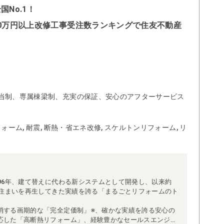
No.1！
500万円以上改修工事受注数ランキングで住友不動産
当制、専属棟梁制、充実の保証、安心のアフターサービス
ォーム, 耐震, 断熱・省エネ改修, スケルトンリフォーム, リ
96年、建て替えに代わる新システムとして開発し、以来約
な住まいを再生してきた実績を誇る「まるごとリフォームのト
消する画期的な「完全定価制」※、確かな実績を誇る安心の
応した「高断熱リフォーム」、経験豊かなセールスエンジニ