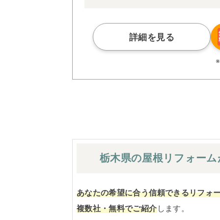
アによる「一貫担当制」などが高い信頼を
また、大規模リフォームに習熟した施工管
られた充実の施工マニュアルや検査体制に
さらに、住友不動産のリフォームならでは
詳細を見る
ぜひ、あなたの大切なお住まいの再生を私
※お客様のご要望による工事内容変更がな
栃木県の屋根
リフォーム
あなたの希望に合う信頼できるリフォ
複数社・無料でご紹介
します。