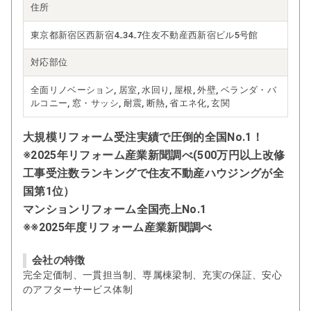
住所
東京都新宿区西新宿4₋34₋7住友不動産西新宿ビル5号館
対応部位
全面リノベーション, 居室, 水回り, 屋根, 外壁, ベランダ・バ
ルコニー, 窓・サッシ, 耐震, 断熱, 省エネ化, 玄関
大規模リフォーム受注実績で圧倒的全国No.1！
※2025年リフォーム産業新聞調べ(500万円以上改修
工事受注数ランキングで住友不動産ハウジングが全
国第1位）
マンションリフォーム全国売上No.1
※※2025年度リフォーム産業新聞調べ
会社の特徴
完全定価制、一貫担当制、専属棟梁制、充実の保証、安心
のアフターサービス体制