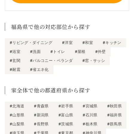
福島県で他の対応部位から探す
#リビング・ダイニング
#洋室
#和室
#キッチン
#浴室
#洗面
#トイレ
#屋根
#外壁
#玄関
#バルコニー・ベランダ
#窓・サッシ
#耐震
#省エネ化
家全体で他の都道府県から探す
#北海道
#青森県
#岩手県
#宮城県
#秋田県
#山形県
#新潟県
#富山県
#石川県
#福井県
#山梨県
#長野県
#茨城県
#栃木県
#群馬県
#埼玉県
#千葉県
#東京都
#神奈川県