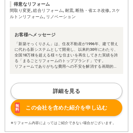
得意なリフォーム
間取り変更, 総合リフォーム, 耐震, 断熱・省エネ改修, スケ
ルトンリフォーム, リノベーション
お客様へメッセージ
「新築そっくりさん」は、住友不動産が1996年、建て替え
に代わる新システムとして開発し、以来約30年にわたり、
全国18万棟を超える様々な住まいを再生してきた実績を誇
る「まるごとリフォームのトップブランド」です。
リフォームでありがちな費用への不安を解消する画期的な
「完全定価制」※、確かな実績を誇る安心の「耐震補
強」、新築住宅の省エネ基準に対応した「高断熱リフォー
ム」、経験豊かなセールスエンジニアによる「一貫担当
制」などが高い信頼を得ています。
詳細を見る
また、大規模リフォームに習熟した施工管理者が現場を統
括する「専属棟梁制」、豊富な実績に裏付けられた充実の
施工マニュアルや検査体制により高い施工品質を実現。
無
この会社を含めた
紹介を申し込む
料
さらに、住友不動産のリフォームならではの充実の保証、
アフターサービス体制で工事後も安心です。
ぜひ、あなたの大切なお住まいの再生を私たちにお任せく
※リフォーム内容によってはご紹介できない場合がございます。
ださい！