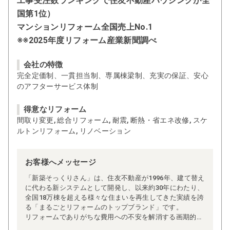
工事受注数ランキングで住友不動産ハウジングが全
国第1位）
マンションリフォーム全国売上No.1
※※2025年度リフォーム産業新聞調べ
会社の特徴
完全定価制、一貫担当制、専属棟梁制、充実の保証、安心
のアフターサービス体制
得意なリフォーム
間取り変更, 総合リフォーム, 耐震, 断熱・省エネ改修, スケ
ルトンリフォーム, リノベーション
お客様へメッセージ
「新築そっくりさん」は、住友不動産が1996年、建て替え
に代わる新システムとして開発し、以来約30年にわたり、
全国18万棟を超える様々な住まいを再生してきた実績を誇
る「まるごとリフォームのトップブランド」です。
リフォームでありがちな費用への不安を解消する画期的な
「完全定価制」※、確かな実績を誇る安心の「耐震補