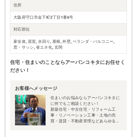
住所
大阪府守口市金下町2丁目1番6号
対応部位
家全体, 居室, 水回り, 屋根, 外壁, ベランダ・バルコニー,
窓・サッシ, 省エネ化, 玄関
住宅・住まいのことならアーバンコキタにお任せく
ださい！
お客様へメッセージ
住まいのお悩みならアーバンコキタに
に何でもご相談ください！
新築住宅・中古住宅・リフォーム工
事・リノベーション工事・土地の売
買・賃貸・不動産管理などあらゆるご
相談に対応しております。
もちろん簡単な工事や修理・修繕もお