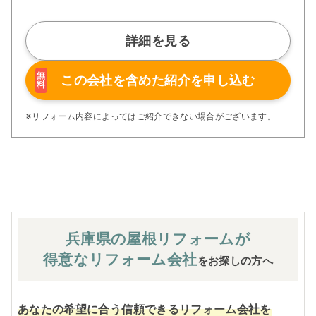
強」、新築住宅の省エネ基準に対応した「高断熱リフォー
ム」、経験豊かなセールスエンジニアによる「一貫担当
制」などが高い信頼を得ています。
詳細を見る
また、大規模リフォームに習熟した施工管理者が現場を統
括する「専属棟梁制」、豊富な実績に裏付けられた充実の
施工マニュアルや検査体制により高い施工品質を実現。
無
この会社を含めた
紹介を申し込む
料
さらに、住友不動産のリフォームならではの充実の保証、
アフターサービス体制で工事後も安心です。
ぜひ、あなたの大切なお住まいの再生を私たちにお任せく
※リフォーム内容によってはご紹介できない場合がございます。
ださい！
※お客様のご要望による工事内容変更がない限り着工後の
追加費用はありません。
兵庫県の屋根
リフォームが
得意なリフォーム会社
をお探しの方へ
あなたの希望に合う信頼できるリフォーム会社を