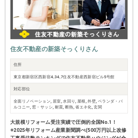
住友不動産の新築そっくりさん
住所
東京都新宿区西新宿4₋34₋7住友不動産西新宿ビル5号館
対応部位
全面リノベーション, 居室, 水回り, 屋根, 外壁, ベランダ・バ
ルコニー, 窓・サッシ, 耐震, 断熱, 省エネ化, 玄関
大規模リフォーム受注実績で圧倒的全国No.1！
※2025年リフォーム産業新聞調べ(500万円以上改修