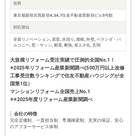
住所
東京都新宿区西新宿4₋34₋7住友不動産西新宿ビル5号館
対応部位
全面リノベーション, 居室, 水回り, 屋根, 外壁, ベランダ・バ
ルコニー, 窓・サッシ, 耐震, 断熱, 省エネ化, 玄関
大規模リフォーム受注実績で圧倒的全国No.1！
※2025年リフォーム産業新聞調べ(500万円以上改修
工事受注数ランキングで住友不動産ハウジングが全
国第1位）
マンションリフォーム全国売上No.1
※※2025年度リフォーム産業新聞調べ
会社の特徴
完全定価制、一貫担当制、専属棟梁制、充実の保証、安心
のアフターサービス体制