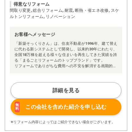
得意なリフォーム
間取り変更, 総合リフォーム, 耐震, 断熱・省エネ改修, スケ
ルトンリフォーム, リノベーション
お客様へメッセージ
「新築そっくりさん」は、住友不動産が1996年、建て替え
に代わる新システムとして開発し、以来約30年にわたり、
全国18万棟を超える様々な住まいを再生してきた実績を誇
る「まるごとリフォームのトップブランド」です。
リフォームでありがちな費用への不安を解消する画期的な
「完全定価制」※、確かな実績を誇る安心の「耐震補
強」、新築住宅の省エネ基準に対応した「高断熱リフォー
ム」、経験豊かなセールスエンジニアによる「一貫担当
制」などが高い信頼を得ています。
詳細を見る
また、大規模リフォームに習熟した施工管理者が現場を統
括する「専属棟梁制」、豊富な実績に裏付けられた充実の
施工マニュアルや検査体制により高い施工品質を実現。
無
この会社を含めた
紹介を申し込む
料
さらに、住友不動産のリフォームならではの充実の保証、
アフターサービス体制で工事後も安心です。
ぜひ、あなたの大切なお住まいの再生を私たちにお任せく
※リフォーム内容によってはご紹介できない場合がございます。
ださい！