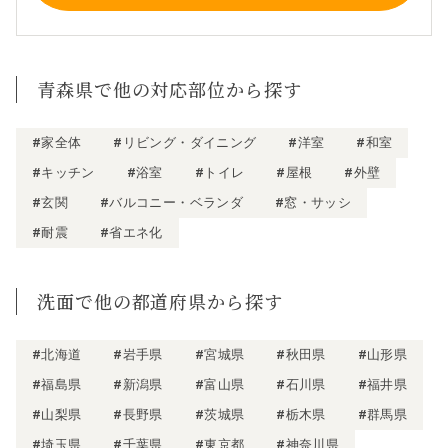
青森県で他の対応部位から探す
#家全体
#リビング・ダイニング
#洋室
#和室
#キッチン
#浴室
#トイレ
#屋根
#外壁
#玄関
#バルコニー・ベランダ
#窓・サッシ
#耐震
#省エネ化
洗面で他の都道府県から探す
#北海道
#岩手県
#宮城県
#秋田県
#山形県
#福島県
#新潟県
#富山県
#石川県
#福井県
#山梨県
#長野県
#茨城県
#栃木県
#群馬県
#埼玉県
#千葉県
#東京都
#神奈川県