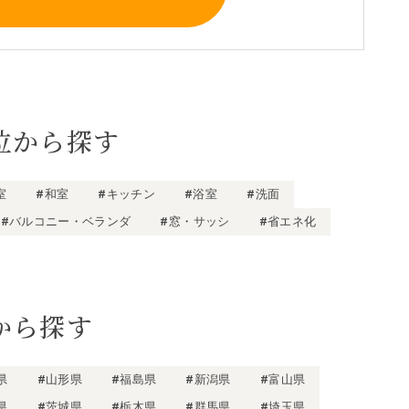
位から探す
室
#和室
#キッチン
#浴室
#洗面
#バルコニー・ベランダ
#窓・サッシ
#省エネ化
から探す
県
#山形県
#福島県
#新潟県
#富山県
県
#茨城県
#栃木県
#群馬県
#埼玉県