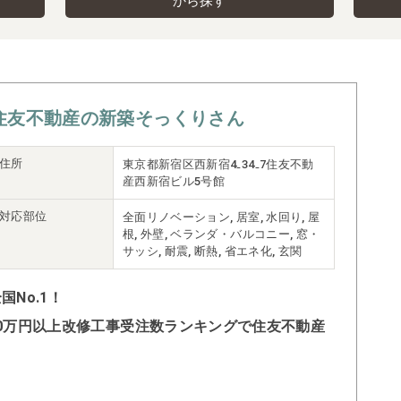
から探す
住友不動産の新築そっくりさん
住所
東京都新宿区西新宿4₋34₋7住友不動
産西新宿ビル5号館
対応部位
全面リノベーション, 居室, 水回り, 屋
根, 外壁, ベランダ・バルコニー, 窓・
サッシ, 耐震, 断熱, 省エネ化, 玄関
No.1！
500万円以上改修工事受注数ランキングで住友不動産