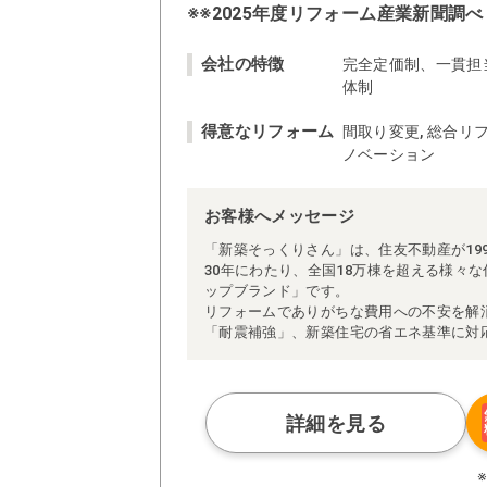
※※2025年度リフォーム産業新聞調べ
会社の特徴
完全定価制、一貫担
体制
得意なリフォーム
間取り変更, 総合リフ
ノベーション
お客様へメッセージ
「新築そっくりさん」は、住友不動産が19
30年にわたり、全国18万棟を超える様々
ップブランド」です。
リフォームでありがちな費用への不安を解
「耐震補強」、新築住宅の省エネ基準に対
アによる「一貫担当制」などが高い信頼を
また、大規模リフォームに習熟した施工管
られた充実の施工マニュアルや検査体制に
さらに、住友不動産のリフォームならでは
詳細を見る
ぜひ、あなたの大切なお住まいの再生を私
※お客様のご要望による工事内容変更がな