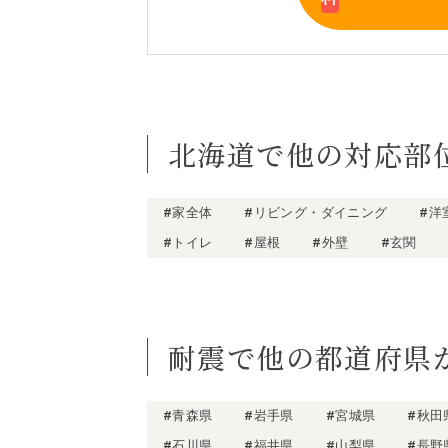
北海道で他の対応部
#家全体
#リビング・ダイニング
#洋
#トイレ
#屋根
#外壁
#玄関
耐震で他の都道府県
#青森県
#岩手県
#宮城県
#秋田
#石川県
#福井県
#山梨県
#長野