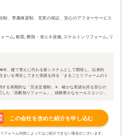
当制、専属棟梁制、充実の保証、安心のアフターサービス
ォーム, 耐震, 断熱・省エネ改修, スケルトンリフォーム, リ
96年、建て替えに代わる新システムとして開発し、以来約
な住まいを再生してきた実績を誇る「まるごとリフォームのト
消する画期的な「完全定価制」※、確かな実績を誇る安心の
応した「高断熱リフォーム」、経験豊かなセールスエンジニ
得ています。
理者が現場を統括する「専属棟梁制」、豊富な実績に裏付け
より高い施工品質を実現。
の充実の保証、アフターサービス体制で工事後も安心です。
無
この会社を含めた
紹介を申し込む
料
たちにお任せください！
い限り着工後の追加費用はありません。
※リフォーム内容によってはご紹介できない場合がございます。