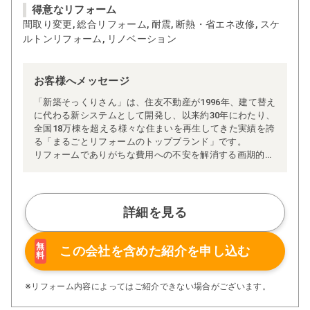
得意なリフォーム
間取り変更, 総合リフォーム, 耐震, 断熱・省エネ改修, スケ
ルトンリフォーム, リノベーション
お客様へメッセージ
「新築そっくりさん」は、住友不動産が1996年、建て替え
に代わる新システムとして開発し、以来約30年にわたり、
全国18万棟を超える様々な住まいを再生してきた実績を誇
る「まるごとリフォームのトップブランド」です。
リフォームでありがちな費用への不安を解消する画期的な
「完全定価制」※、確かな実績を誇る安心の「耐震補
強」、新築住宅の省エネ基準に対応した「高断熱リフォー
ム」、経験豊かなセールスエンジニアによる「一貫担当
制」などが高い信頼を得ています。
詳細を見る
また、大規模リフォームに習熟した施工管理者が現場を統
括する「専属棟梁制」、豊富な実績に裏付けられた充実の
施工マニュアルや検査体制により高い施工品質を実現。
無
この会社を含めた
紹介を申し込む
料
さらに、住友不動産のリフォームならではの充実の保証、
アフターサービス体制で工事後も安心です。
ぜひ、あなたの大切なお住まいの再生を私たちにお任せく
※リフォーム内容によってはご紹介できない場合がございます。
ださい！