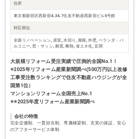
住所
東京都新宿区西新宿4₋34₋7住友不動産西新宿ビル5号館
対応部位
全面リノベーション, 居室, 水回り, 屋根, 外壁, ベランダ・バ
ルコニー, 窓・サッシ, 耐震, 断熱, 省エネ化, 玄関
大規模リフォーム受注実績で圧倒的全国No.1！
※2025年リフォーム産業新聞調べ(500万円以上改修
工事受注数ランキングで住友不動産ハウジングが全
国第1位）
マンションリフォーム全国売上No.1
※※2025年度リフォーム産業新聞調べ
会社の特徴
完全定価制、一貫担当制、専属棟梁制、充実の保証、安心
のアフターサービス体制