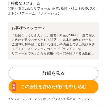
得意なリフォーム
間取り変更, 総合リフォーム, 耐震, 断熱・省エネ改修, スケ
ルトンリフォーム, リノベーション
お客様へメッセージ
「新築そっくりさん」は、住友不動産が1996年、建て替え
に代わる新システムとして開発し、以来約30年にわたり、
全国18万棟を超える様々な住まいを再生してきた実績を誇
る「まるごとリフォームのトップブランド」です。
リフォームでありがちな費用への不安を解消する画期的な
「完全定価制」※、確かな実績を誇る安心の「耐震補
強」、新築住宅の省エネ基準に対応した「高断熱リフォー
ム」、経験豊かなセールスエンジニアによる「一貫担当
制」などが高い信頼を得ています。
詳細を見る
また、大規模リフォームに習熟した施工管理者が現場を統
括する「専属棟梁制」、豊富な実績に裏付けられた充実の
施工マニュアルや検査体制により高い施工品質を実現。
無
この会社を含めた
紹介を申し込む
料
さらに、住友不動産のリフォームならではの充実の保証、
アフターサービス体制で工事後も安心です。
ぜひ、あなたの大切なお住まいの再生を私たちにお任せく
※リフォーム内容によってはご紹介できない場合がございます。
ださい！