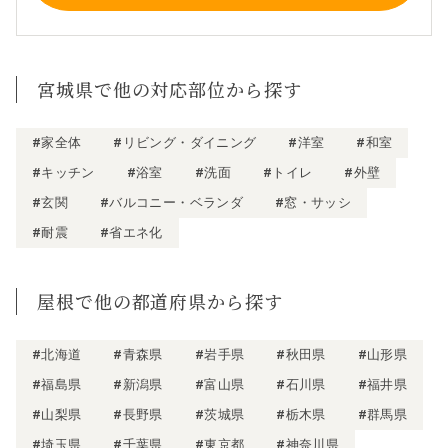
宮城県で他の対応部位から探す
#家全体
#リビング・ダイニング
#洋室
#和室
#キッチン
#浴室
#洗面
#トイレ
#外壁
#玄関
#バルコニー・ベランダ
#窓・サッシ
#耐震
#省エネ化
屋根で他の都道府県から探す
#北海道
#青森県
#岩手県
#秋田県
#山形県
#福島県
#新潟県
#富山県
#石川県
#福井県
#山梨県
#長野県
#茨城県
#栃木県
#群馬県
#埼玉県
#千葉県
#東京都
#神奈川県