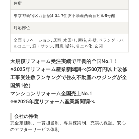
住所
東京都新宿区西新宿4₋34₋7住友不動産西新宿ビル5号館
対応部位
全面リノベーション, 居室, 水回り, 屋根, 外壁, ベランダ・バ
ルコニー, 窓・サッシ, 耐震, 断熱, 省エネ化, 玄関
大規模リフォーム受注実績で圧倒的全国No.1！
※2025年リフォーム産業新聞調べ(500万円以上改修
工事受注数ランキングで住友不動産ハウジングが全
国第1位）
マンションリフォーム全国売上No.1
※※2025年度リフォーム産業新聞調べ
会社の特徴
完全定価制、一貫担当制、専属棟梁制、充実の保証、安心
のアフターサービス体制