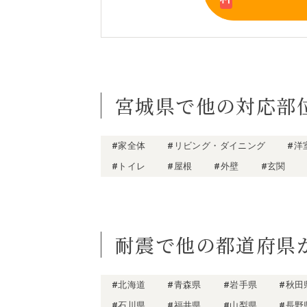
宮城県で他の対応部
#家全体
#リビング・ダイニング
#洋
#トイレ
#屋根
#外壁
#玄関
耐震で他の都道府県
#北海道
#青森県
#岩手県
#秋田
#石川県
#福井県
#山梨県
#長野