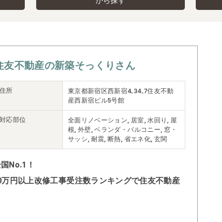
から探す
住友不動産の新築そっくりさん
住所
東京都新宿区西新宿4₋34₋7住友不動
産西新宿ビル5号館
対応部位
全面リノベーション, 居室, 水回り, 屋
根, 外壁, ベランダ・バルコニー, 窓・
サッシ, 耐震, 断熱, 省エネ化, 玄関
No.1！
500万円以上改修工事受注数ランキングで住友不動産