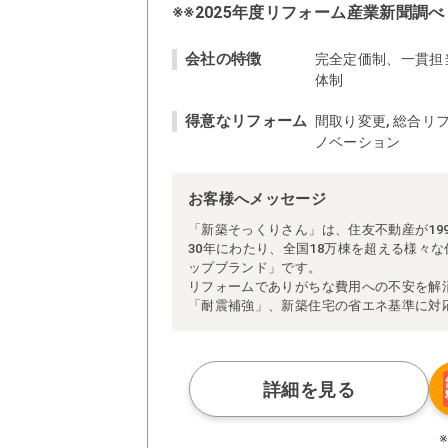
※※2025年度リフォーム産業新聞調べ
会社の特徴
完全定価制、一貫担
体制
得意なリフォーム
間取り変更, 総合リフ
ノベーション
お客様へメッセージ
「新築そっくりさん」は、住友不動産が19
30年にわたり、全国18万棟を超える様々
ップブランド」です。
リフォームでありがちな費用への不安を解
「耐震補強」、新築住宅の省エネ基準に対
アによる「一貫担当制」などが高い信頼を
また、大規模リフォームに習熟した施工管
られた充実の施工マニュアルや検査体制に
さらに、住友不動産のリフォームならでは
詳細を見る
ぜひ、あなたの大切なお住まいの再生を私
※お客様のご要望による工事内容変更がな