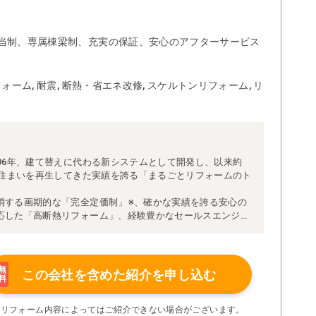
当制、専属棟梁制、充実の保証、安心のアフターサービス
ォーム, 耐震, 断熱・省エネ改修, スケルトンリフォーム, リ
96年、建て替えに代わる新システムとして開発し、以来約
な住まいを再生してきた実績を誇る「まるごとリフォームのト
消する画期的な「完全定価制」※、確かな実績を誇る安心の
応した「高断熱リフォーム」、経験豊かなセールスエンジニ
得ています。
理者が現場を統括する「専属棟梁制」、豊富な実績に裏付け
より高い施工品質を実現。
の充実の保証、アフターサービス体制で工事後も安心です。
無
この会社を含めた
紹介を申し込む
料
たちにお任せください！
い限り着工後の追加費用はありません。
※リフォーム内容によってはご紹介できない場合がございます。