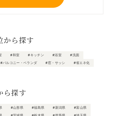
位から探す
室
#和室
#キッチン
#浴室
#洗面
#バルコニー・ベランダ
#窓・サッシ
#省エネ化
から探す
県
#山形県
#福島県
#新潟県
#富山県
県
#茨城県
#栃木県
#群馬県
#埼玉県