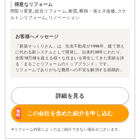
得意なリフォーム
間取り変更, 総合リフォーム, 耐震, 断熱・省エネ改修, スケ
ルトンリフォーム, リノベーション
お客様へメッセージ
「新築そっくりさん」は、住友不動産が1996年、建て替え
に代わる新システムとして開発し、以来約30年にわたり、
全国18万棟を超える様々な住まいを再生してきた実績を誇
る「まるごとリフォームのトップブランド」です。
リフォームでありがちな費用への不安を解消する画期的な
「完全定価制」※、確かな実績を誇る安心の「耐震補
強」、新築住宅の省エネ基準に対応した「高断熱リフォー
ム」、経験豊かなセールスエンジニアによる「一貫担当
制」などが高い信頼を得ています。
詳細を見る
また、大規模リフォームに習熟した施工管理者が現場を統
括する「専属棟梁制」、豊富な実績に裏付けられた充実の
施工マニュアルや検査体制により高い施工品質を実現。
無
この会社を含めた
紹介を申し込む
料
さらに、住友不動産のリフォームならではの充実の保証、
アフターサービス体制で工事後も安心です。
ぜひ、あなたの大切なお住まいの再生を私たちにお任せく
※リフォーム内容によってはご紹介できない場合がございます。
ださい！