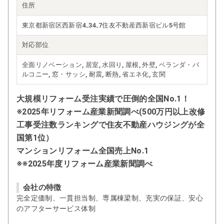
住所
東京都新宿区西新宿4₋34₋7住友不動産西新宿ビル5号館
対応部位
全面リノベーション, 居室, 水回り, 屋根, 外壁, ベランダ・バ
ルコニー, 窓・サッシ, 耐震, 断熱, 省エネ化, 玄関
大規模リフォーム受注実績で圧倒的全国No.1！
※2025年リフォーム産業新聞調べ(500万円以上改修
工事受注数ランキングで住友不動産ハウジングが全
国第1位）
マンションリフォーム全国売上No.1
※※2025年度リフォーム産業新聞調べ
会社の特徴
完全定価制、一貫担当制、専属棟梁制、充実の保証、安心
のアフターサービス体制