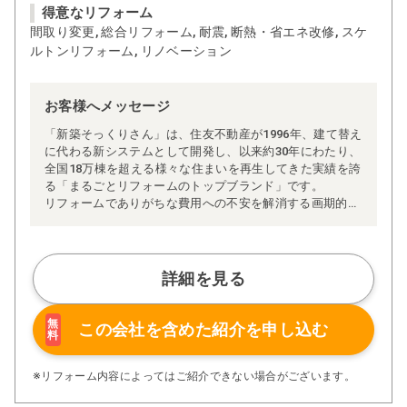
得意なリフォーム
間取り変更, 総合リフォーム, 耐震, 断熱・省エネ改修, スケ
ルトンリフォーム, リノベーション
お客様へメッセージ
「新築そっくりさん」は、住友不動産が1996年、建て替え
に代わる新システムとして開発し、以来約30年にわたり、
全国18万棟を超える様々な住まいを再生してきた実績を誇
る「まるごとリフォームのトップブランド」です。
リフォームでありがちな費用への不安を解消する画期的な
「完全定価制」※、確かな実績を誇る安心の「耐震補
強」、新築住宅の省エネ基準に対応した「高断熱リフォー
ム」、経験豊かなセールスエンジニアによる「一貫担当
制」などが高い信頼を得ています。
詳細を見る
また、大規模リフォームに習熟した施工管理者が現場を統
括する「専属棟梁制」、豊富な実績に裏付けられた充実の
施工マニュアルや検査体制により高い施工品質を実現。
無
この会社を含めた
紹介を申し込む
料
さらに、住友不動産のリフォームならではの充実の保証、
アフターサービス体制で工事後も安心です。
ぜひ、あなたの大切なお住まいの再生を私たちにお任せく
※リフォーム内容によってはご紹介できない場合がございます。
ださい！