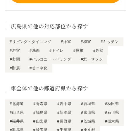
広島県で他の対応部位から探す
#リビング・ダイニング
#洋室
#和室
#キッチン
#浴室
#洗面
#トイレ
#屋根
#外壁
#玄関
#バルコニー・ベランダ
#窓・サッシ
#耐震
#省エネ化
家全体で他の都道府県から探す
#北海道
#青森県
#岩手県
#宮城県
#秋田県
#山形県
#福島県
#新潟県
#富山県
#石川県
#福井県
#山梨県
#長野県
#茨城県
#栃木県
#群馬県
#埼玉県
#千葉県
#東京都