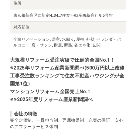
住所
東京都新宿区西新宿4₋34₋7住友不動産西新宿ビル5号館
対応部位
全面リノベーション, 居室, 水回り, 屋根, 外壁, ベランダ・バ
ルコニー, 窓・サッシ, 耐震, 断熱, 省エネ化, 玄関
大規模リフォーム受注実績で圧倒的全国No.1！
※2025年リフォーム産業新聞調べ(500万円以上改修
工事受注数ランキングで住友不動産ハウジングが全
国第1位）
マンションリフォーム全国売上No.1
※※2025年度リフォーム産業新聞調べ
会社の特徴
完全定価制、一貫担当制、専属棟梁制、充実の保証、安心
のアフターサービス体制