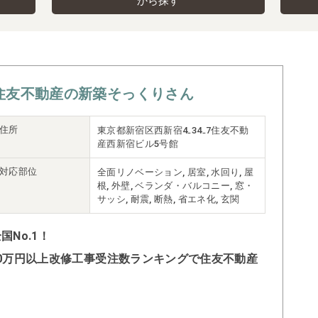
から探す
住友不動産の新築そっくりさん
住所
東京都新宿区西新宿4₋34₋7住友不動
産西新宿ビル5号館
対応部位
全面リノベーション, 居室, 水回り, 屋
根, 外壁, ベランダ・バルコニー, 窓・
サッシ, 耐震, 断熱, 省エネ化, 玄関
No.1！
500万円以上改修工事受注数ランキングで住友不動産