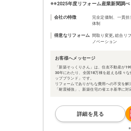
※※2025年度リフォーム産業新聞調べ
会社の特徴
完全定価制、一貫担
体制
得意なリフォーム
間取り変更, 総合リフ
ノベーション
お客様へメッセージ
「新築そっくりさん」は、住友不動産が19
30年にわたり、全国18万棟を超える様々
ップブランド」です。
リフォームでありがちな費用への不安を解
「耐震補強」、新築住宅の省エネ基準に対
アによる「一貫担当制」などが高い信頼を
また、大規模リフォームに習熟した施工管
られた充実の施工マニュアルや検査体制に
さらに、住友不動産のリフォームならでは
詳細を見る
ぜひ、あなたの大切なお住まいの再生を私
※お客様のご要望による工事内容変更がな