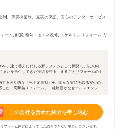
当制、専属棟梁制、充実の保証、安心のアフターサービス
ォーム, 耐震, 断熱・省エネ改修, スケルトンリフォーム, リ
96年、建て替えに代わる新システムとして開発し、以来約
な住まいを再生してきた実績を誇る「まるごとリフォームのト
消する画期的な「完全定価制」※、確かな実績を誇る安心の
応した「高断熱リフォーム」、経験豊かなセールスエンジニ
得ています。
理者が現場を統括する「専属棟梁制」、豊富な実績に裏付け
より高い施工品質を実現。
の充実の保証、アフターサービス体制で工事後も安心です。
無
この会社を含めた
紹介を申し込む
料
たちにお任せください！
い限り着工後の追加費用はありません。
※リフォーム内容によってはご紹介できない場合がございます。