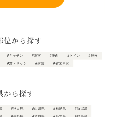
部位から探す
#キッチン
#浴室
#洗面
#トイレ
#屋根
#窓・サッシ
#耐震
#省エネ化
県から探す
県
#秋田県
#山形県
#福島県
#新潟県
県
#長野県
#茨城県
#栃木県
#群馬県