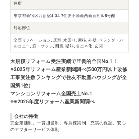
住所
東京都新宿区西新宿4₋34₋7住友不動産西新宿ビル5号館
対応部位
全面リノベーション, 居室, 水回り, 屋根, 外壁, ベランダ・バ
ルコニー, 窓・サッシ, 耐震, 断熱, 省エネ化, 玄関
大規模リフォーム受注実績で圧倒的全国No.1！
※2025年リフォーム産業新聞調べ(500万円以上改修
工事受注数ランキングで住友不動産ハウジングが全
国第1位）
マンションリフォーム全国売上No.1
※※2025年度リフォーム産業新聞調べ
会社の特徴
完全定価制、一貫担当制、専属棟梁制、充実の保証、安心
のアフターサービス体制