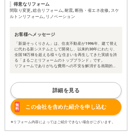
得意なリフォーム
間取り変更, 総合リフォーム, 耐震, 断熱・省エネ改修, スケ
ルトンリフォーム, リノベーション
お客様へメッセージ
「新築そっくりさん」は、住友不動産が1996年、建て替え
に代わる新システムとして開発し、以来約30年にわたり、
全国18万棟を超える様々な住まいを再生してきた実績を誇
る「まるごとリフォームのトップブランド」です。
リフォームでありがちな費用への不安を解消する画期的な
「完全定価制」※、確かな実績を誇る安心の「耐震補
強」、新築住宅の省エネ基準に対応した「高断熱リフォー
ム」、経験豊かなセールスエンジニアによる「一貫担当
制」などが高い信頼を得ています。
詳細を見る
また、大規模リフォームに習熟した施工管理者が現場を統
括する「専属棟梁制」、豊富な実績に裏付けられた充実の
施工マニュアルや検査体制により高い施工品質を実現。
無
この会社を含めた
紹介を申し込む
料
さらに、住友不動産のリフォームならではの充実の保証、
アフターサービス体制で工事後も安心です。
ぜひ、あなたの大切なお住まいの再生を私たちにお任せく
※リフォーム内容によってはご紹介できない場合がございます。
ださい！