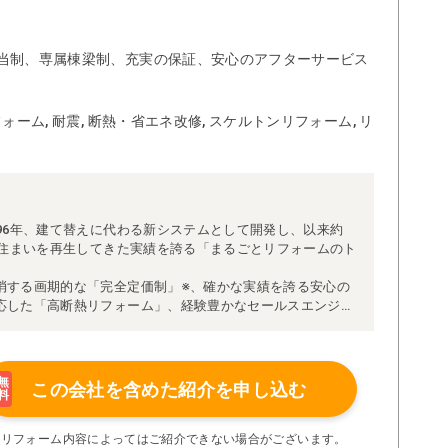
当制、専属棟梁制、充実の保証、安心のアフターサービス
ォーム, 耐震, 断熱・省エネ改修, スケルトンリフォーム, リ
96年、建て替えに代わる新システムとして開発し、以来約
な住まいを再生してきた実績を誇る「まるごとリフォームのト
消する画期的な「完全定価制」※、確かな実績を誇る安心の
応した「高断熱リフォーム」、経験豊かなセールスエンジニ
得ています。
理者が現場を統括する「専属棟梁制」、豊富な実績に裏付け
より高い施工品質を実現。
の充実の保証、アフターサービス体制で工事後も安心です。
無
この会社を含めた
紹介を申し込む
料
たちにお任せください！
い限り着工後の追加費用はありません。
※リフォーム内容によってはご紹介できない場合がございます。