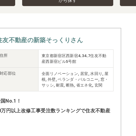
から探す
住友不動産の新築そっくりさん
住所
東京都新宿区西新宿4₋34₋7住友不動
産西新宿ビル5号館
対応部位
全面リノベーション, 居室, 水回り, 屋
根, 外壁, ベランダ・バルコニー, 窓・
サッシ, 耐震, 断熱, 省エネ化, 玄関
No.1！
500万円以上改修工事受注数ランキングで住友不動産