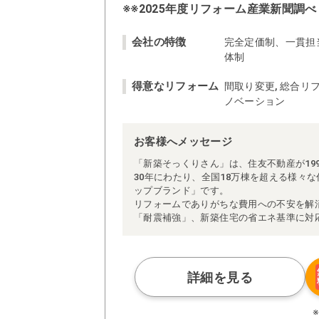
※※2025年度リフォーム産業新聞調べ
会社の特徴
完全定価制、一貫担
体制
得意なリフォーム
間取り変更, 総合リフ
ノベーション
お客様へメッセージ
「新築そっくりさん」は、住友不動産が19
30年にわたり、全国18万棟を超える様々
ップブランド」です。
リフォームでありがちな費用への不安を解
「耐震補強」、新築住宅の省エネ基準に対
アによる「一貫担当制」などが高い信頼を
また、大規模リフォームに習熟した施工管
られた充実の施工マニュアルや検査体制に
さらに、住友不動産のリフォームならでは
詳細を見る
ぜひ、あなたの大切なお住まいの再生を私
※お客様のご要望による工事内容変更がな