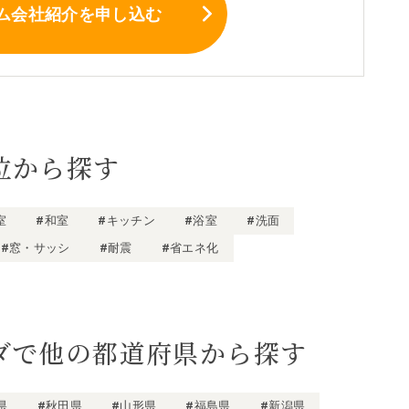
ム会社紹介
を申し込む
位から探す
室
#和室
#キッチン
#浴室
#洗面
#窓・サッシ
#耐震
#省エネ化
ダで他の都道府県から探す
県
#秋田県
#山形県
#福島県
#新潟県