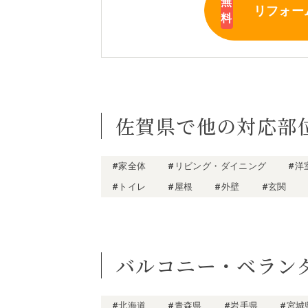
リフォー
佐賀県で他の対応部
#家全体
#リビング・ダイニング
#洋
#トイレ
#屋根
#外壁
#玄関
バルコニー・ベラン
#北海道
#青森県
#岩手県
#宮城