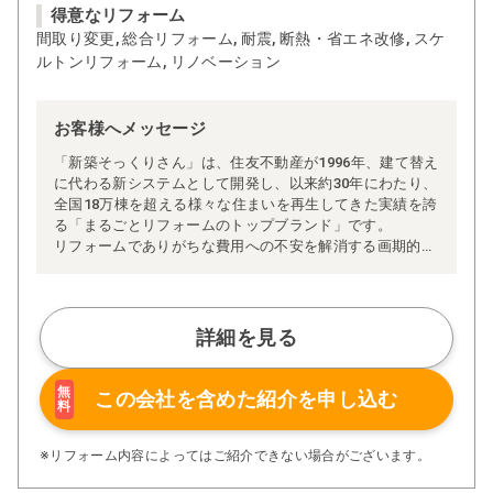
得意なリフォーム
間取り変更, 総合リフォーム, 耐震, 断熱・省エネ改修, スケ
ルトンリフォーム, リノベーション
お客様へメッセージ
「新築そっくりさん」は、住友不動産が1996年、建て替え
に代わる新システムとして開発し、以来約30年にわたり、
全国18万棟を超える様々な住まいを再生してきた実績を誇
る「まるごとリフォームのトップブランド」です。
リフォームでありがちな費用への不安を解消する画期的な
「完全定価制」※、確かな実績を誇る安心の「耐震補
強」、新築住宅の省エネ基準に対応した「高断熱リフォー
ム」、経験豊かなセールスエンジニアによる「一貫担当
制」などが高い信頼を得ています。
詳細を見る
また、大規模リフォームに習熟した施工管理者が現場を統
括する「専属棟梁制」、豊富な実績に裏付けられた充実の
施工マニュアルや検査体制により高い施工品質を実現。
無
この会社を含めた
紹介を申し込む
料
さらに、住友不動産のリフォームならではの充実の保証、
アフターサービス体制で工事後も安心です。
ぜひ、あなたの大切なお住まいの再生を私たちにお任せく
※リフォーム内容によってはご紹介できない場合がございます。
ださい！