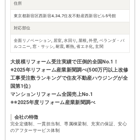
住所
東京都新宿区西新宿4₋34₋7住友不動産西新宿ビル5号館
対応部位
全面リノベーション, 居室, 水回り, 屋根, 外壁, ベランダ・バ
ルコニー, 窓・サッシ, 耐震, 断熱, 省エネ化, 玄関
大規模リフォーム受注実績で圧倒的全国No.1！
※2025年リフォーム産業新聞調べ(500万円以上改修
工事受注数ランキングで住友不動産ハウジングが全
国第1位）
マンションリフォーム全国売上No.1
※※2025年度リフォーム産業新聞調べ
会社の特徴
完全定価制、一貫担当制、専属棟梁制、充実の保証、安心
のアフターサービス体制