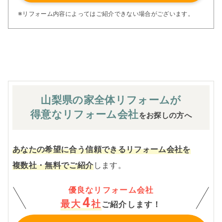
アフターサービス体制で工事後も安心です。
ぜひ、あなたの大切なお住まいの再生を私たちにお任せく
※リフォーム内容によってはご紹介できない場合がございます。
ださい！
※お客様のご要望による工事内容変更がない限り着工後の
追加費用はありません。
山梨県の家全体
リフォームが
得意なリフォーム会社
をお探しの方へ
あなたの希望に合う信頼できるリフォーム会社を
複数社・無料でご紹介
します。
優良なリフォーム会社
4
最大
社
ご紹介します！