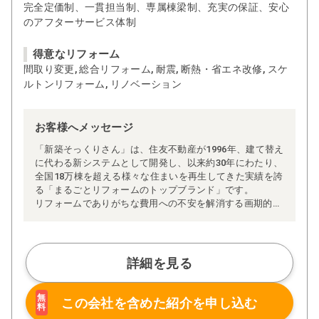
完全定価制、一貫担当制、専属棟梁制、充実の保証、安心
のアフターサービス体制
得意なリフォーム
間取り変更, 総合リフォーム, 耐震, 断熱・省エネ改修, スケ
ルトンリフォーム, リノベーション
お客様へメッセージ
「新築そっくりさん」は、住友不動産が1996年、建て替え
に代わる新システムとして開発し、以来約30年にわたり、
全国18万棟を超える様々な住まいを再生してきた実績を誇
る「まるごとリフォームのトップブランド」です。
リフォームでありがちな費用への不安を解消する画期的な
「完全定価制」※、確かな実績を誇る安心の「耐震補
強」、新築住宅の省エネ基準に対応した「高断熱リフォー
ム」、経験豊かなセールスエンジニアによる「一貫担当
制」などが高い信頼を得ています。
詳細を見る
また、大規模リフォームに習熟した施工管理者が現場を統
括する「専属棟梁制」、豊富な実績に裏付けられた充実の
施工マニュアルや検査体制により高い施工品質を実現。
無
この会社を含めた
紹介を申し込む
料
さらに、住友不動産のリフォームならではの充実の保証、