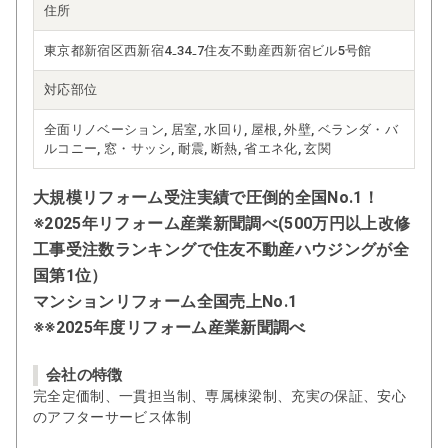
住所
東京都新宿区西新宿4₋34₋7住友不動産西新宿ビル5号館
対応部位
全面リノベーション, 居室, 水回り, 屋根, 外壁, ベランダ・バ
ルコニー, 窓・サッシ, 耐震, 断熱, 省エネ化, 玄関
大規模リフォーム受注実績で圧倒的全国No.1！
※2025年リフォーム産業新聞調べ(500万円以上改修
工事受注数ランキングで住友不動産ハウジングが全
国第1位）
マンションリフォーム全国売上No.1
※※2025年度リフォーム産業新聞調べ
会社の特徴
完全定価制、一貫担当制、専属棟梁制、充実の保証、安心
のアフターサービス体制