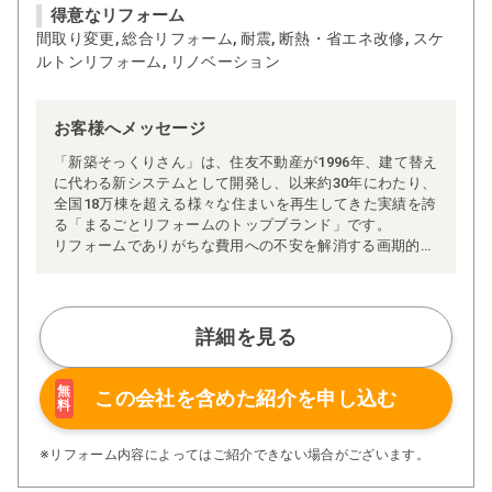
得意なリフォーム
間取り変更, 総合リフォーム, 耐震, 断熱・省エネ改修, スケ
ルトンリフォーム, リノベーション
お客様へメッセージ
「新築そっくりさん」は、住友不動産が1996年、建て替え
に代わる新システムとして開発し、以来約30年にわたり、
全国18万棟を超える様々な住まいを再生してきた実績を誇
る「まるごとリフォームのトップブランド」です。
リフォームでありがちな費用への不安を解消する画期的な
「完全定価制」※、確かな実績を誇る安心の「耐震補
強」、新築住宅の省エネ基準に対応した「高断熱リフォー
ム」、経験豊かなセールスエンジニアによる「一貫担当
制」などが高い信頼を得ています。
詳細を見る
また、大規模リフォームに習熟した施工管理者が現場を統
括する「専属棟梁制」、豊富な実績に裏付けられた充実の
施工マニュアルや検査体制により高い施工品質を実現。
無
この会社を含めた
紹介を申し込む
料
さらに、住友不動産のリフォームならではの充実の保証、
アフターサービス体制で工事後も安心です。
ぜひ、あなたの大切なお住まいの再生を私たちにお任せく
※リフォーム内容によってはご紹介できない場合がございます。
ださい！