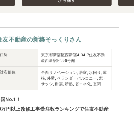
から探す
住友不動産の新築そっくりさん
住所
東京都新宿区西新宿4₋34₋7住友不動
産西新宿ビル5号館
対応部位
全面リノベーション, 居室, 水回り, 屋
根, 外壁, ベランダ・バルコニー, 窓・
サッシ, 耐震, 断熱, 省エネ化, 玄関
No.1！
500万円以上改修工事受注数ランキングで住友不動産