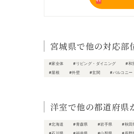
宮城県で他の対応部
#家全体
#リビング・ダイニング
#和
#屋根
#外壁
#玄関
#バルコニー
洋室で他の都道府県
#北海道
#青森県
#岩手県
#秋田
#石川県
#福井県
#山梨県
#長野