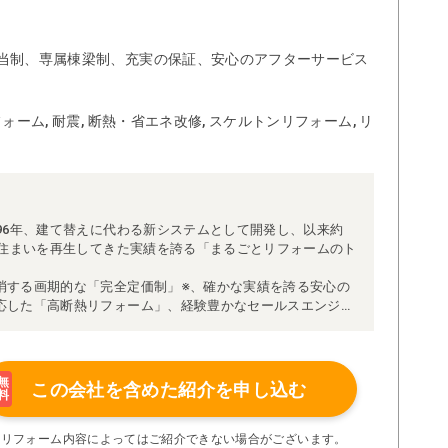
当制、専属棟梁制、充実の保証、安心のアフターサービス
ォーム, 耐震, 断熱・省エネ改修, スケルトンリフォーム, リ
96年、建て替えに代わる新システムとして開発し、以来約
な住まいを再生してきた実績を誇る「まるごとリフォームのト
消する画期的な「完全定価制」※、確かな実績を誇る安心の
応した「高断熱リフォーム」、経験豊かなセールスエンジニ
得ています。
理者が現場を統括する「専属棟梁制」、豊富な実績に裏付け
より高い施工品質を実現。
の充実の保証、アフターサービス体制で工事後も安心です。
無
この会社を含めた
紹介を申し込む
料
たちにお任せください！
い限り着工後の追加費用はありません。
※リフォーム内容によってはご紹介できない場合がございます。