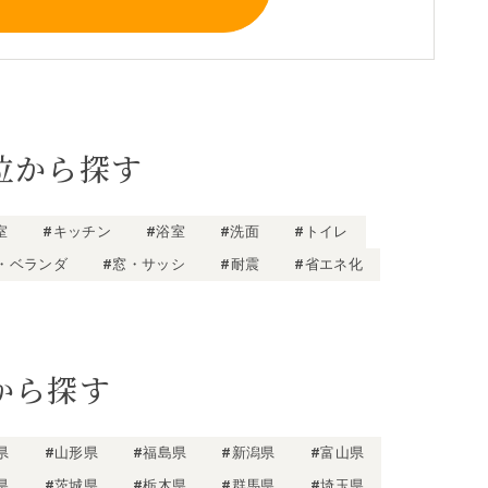
位から探す
室
#キッチン
#浴室
#洗面
#トイレ
・ベランダ
#窓・サッシ
#耐震
#省エネ化
から探す
県
#山形県
#福島県
#新潟県
#富山県
県
#茨城県
#栃木県
#群馬県
#埼玉県