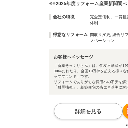
※※2025年度リフォーム産業新聞調べ
会社の特徴
完全定価制、一貫担
体制
得意なリフォーム
間取り変更, 総合リフ
ノベーション
お客様へメッセージ
「新築そっくりさん」は、住友不動産が19
30年にわたり、全国18万棟を超える様々
ップブランド」です。
リフォームでありがちな費用への不安を解
「耐震補強」、新築住宅の省エネ基準に対
アによる「一貫担当制」などが高い信頼を
また、大規模リフォームに習熟した施工管
られた充実の施工マニュアルや検査体制に
さらに、住友不動産のリフォームならでは
詳細を見る
ぜひ、あなたの大切なお住まいの再生を私
※お客様のご要望による工事内容変更がな