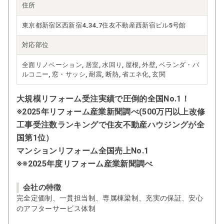
住所
東京都新宿区西新宿4₋34₋7住友不動産西新宿ビル5号館
対応部位
全面リノベーション, 居室, 水回り, 屋根, 外壁, ベランダ・バ
ルコニー, 窓・サッシ, 耐震, 断熱, 省エネ化, 玄関
大規模リフォーム受注実績で圧倒的全国No.1！
※2025年リフォーム産業新聞調べ(500万円以上改修
工事受注数ランキングで住友不動産ハウジングが全
国第1位）
マンションリフォーム全国売上No.1
※※2025年度リフォーム産業新聞調べ
会社の特徴
完全定価制、一貫担当制、専属棟梁制、充実の保証、安心
のアフターサービス体制