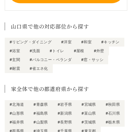
山口県で他の対応部位から探す
#リビング・ダイニング
#洋室
#和室
#キッチン
#浴室
#洗面
#トイレ
#屋根
#外壁
#玄関
#バルコニー・ベランダ
#窓・サッシ
#耐震
#省エネ化
家全体で他の都道府県から探す
#北海道
#青森県
#岩手県
#宮城県
#秋田県
#山形県
#福島県
#新潟県
#富山県
#石川県
#福井県
#山梨県
#長野県
#茨城県
#栃木県
#群馬県
#埼玉県
#千葉県
#東京都