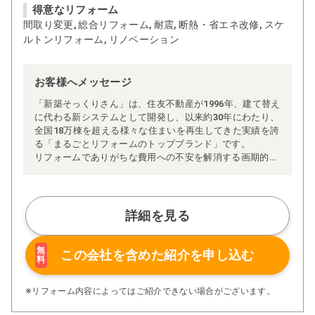
得意なリフォーム
間取り変更, 総合リフォーム, 耐震, 断熱・省エネ改修, スケ
ルトンリフォーム, リノベーション
お客様へメッセージ
「新築そっくりさん」は、住友不動産が1996年、建て替え
に代わる新システムとして開発し、以来約30年にわたり、
全国18万棟を超える様々な住まいを再生してきた実績を誇
る「まるごとリフォームのトップブランド」です。
リフォームでありがちな費用への不安を解消する画期的な
「完全定価制」※、確かな実績を誇る安心の「耐震補
強」、新築住宅の省エネ基準に対応した「高断熱リフォー
ム」、経験豊かなセールスエンジニアによる「一貫担当
制」などが高い信頼を得ています。
詳細を見る
また、大規模リフォームに習熟した施工管理者が現場を統
括する「専属棟梁制」、豊富な実績に裏付けられた充実の
施工マニュアルや検査体制により高い施工品質を実現。
無
この会社を含めた
紹介を申し込む
料
さらに、住友不動産のリフォームならではの充実の保証、
アフターサービス体制で工事後も安心です。
ぜひ、あなたの大切なお住まいの再生を私たちにお任せく
※リフォーム内容によってはご紹介できない場合がございます。
ださい！