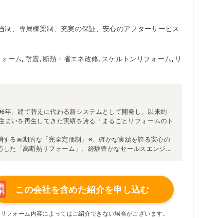
当制、専属棟梁制、充実の保証、安心のアフターサービス
ォーム, 耐震, 断熱・省エネ改修, スケルトンリフォーム, リ
96年、建て替えに代わる新システムとして開発し、以来約
な住まいを再生してきた実績を誇る「まるごとリフォームのト
消する画期的な「完全定価制」※、確かな実績を誇る安心の
応した「高断熱リフォーム」、経験豊かなセールスエンジニ
得ています。
理者が現場を統括する「専属棟梁制」、豊富な実績に裏付け
より高い施工品質を実現。
の充実の保証、アフターサービス体制で工事後も安心です。
無
この会社を含めた
紹介を申し込む
料
たちにお任せください！
い限り着工後の追加費用はありません。
※リフォーム内容によってはご紹介できない場合がございます。