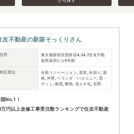
から探す
住友不動産の新築そっくりさん
住所
東京都新宿区西新宿4₋34₋7住友不動
産西新宿ビル5号館
対応部位
全面リノベーション, 居室, 水回り, 屋
根, 外壁, ベランダ・バルコニー, 窓・
サッシ, 耐震, 断熱, 省エネ化, 玄関
No.1！
500万円以上改修工事受注数ランキングで住友不動産