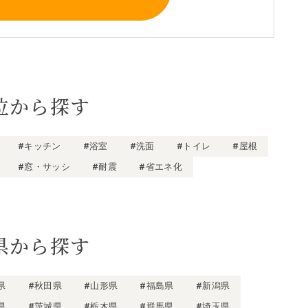
位から探す
#キッチン
#浴室
#洗面
#トイレ
#屋根
#窓・サッシ
#耐震
#省エネ化
県から探す
県
#秋田県
#山形県
#福島県
#新潟県
県
#茨城県
#栃木県
#群馬県
#埼玉県