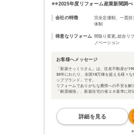
※※2025年度リフォーム産業新聞調べ
会社の特徴
完全定価制、一貫担
体制
得意なリフォーム
間取り変更, 総合リフ
ノベーション
お客様へメッセージ
「新築そっくりさん」は、住友不動産が19
30年にわたり、全国18万棟を超える様々
ップブランド」です。
リフォームでありがちな費用への不安を解
「耐震補強」、新築住宅の省エネ基準に対
アによる「一貫担当制」などが高い信頼を
また、大規模リフォームに習熟した施工管
られた充実の施工マニュアルや検査体制に
さらに、住友不動産のリフォームならでは
詳細を見る
ぜひ、あなたの大切なお住まいの再生を私
※お客様のご要望による工事内容変更がな