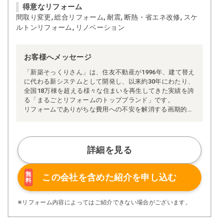
得意なリフォーム
間取り変更, 総合リフォーム, 耐震, 断熱・省エネ改修, スケ
ルトンリフォーム, リノベーション
お客様へメッセージ
「新築そっくりさん」は、住友不動産が1996年、建て替え
に代わる新システムとして開発し、以来約30年にわたり、
全国18万棟を超える様々な住まいを再生してきた実績を誇
る「まるごとリフォームのトップブランド」です。
リフォームでありがちな費用への不安を解消する画期的な
「完全定価制」※、確かな実績を誇る安心の「耐震補
強」、新築住宅の省エネ基準に対応した「高断熱リフォー
ム」、経験豊かなセールスエンジニアによる「一貫担当
制」などが高い信頼を得ています。
詳細を見る
また、大規模リフォームに習熟した施工管理者が現場を統
括する「専属棟梁制」、豊富な実績に裏付けられた充実の
施工マニュアルや検査体制により高い施工品質を実現。
無
この会社を含めた
紹介を申し込む
料
さらに、住友不動産のリフォームならではの充実の保証、
アフターサービス体制で工事後も安心です。
ぜひ、あなたの大切なお住まいの再生を私たちにお任せく
※リフォーム内容によってはご紹介できない場合がございます。
ださい！