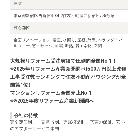
住所
東京都新宿区西新宿4₋34₋7住友不動産西新宿ビル5号館
対応部位
全面リノベーション, 居室, 水回り, 屋根, 外壁, ベランダ・バ
ルコニー, 窓・サッシ, 耐震, 断熱, 省エネ化, 玄関
大規模リフォーム受注実績で圧倒的全国No.1！
※2025年リフォーム産業新聞調べ(500万円以上改修
工事受注数ランキングで住友不動産ハウジングが全
国第1位）
マンションリフォーム全国売上No.1
※※2025年度リフォーム産業新聞調べ
会社の特徴
完全定価制、一貫担当制、専属棟梁制、充実の保証、安心
のアフターサービス体制