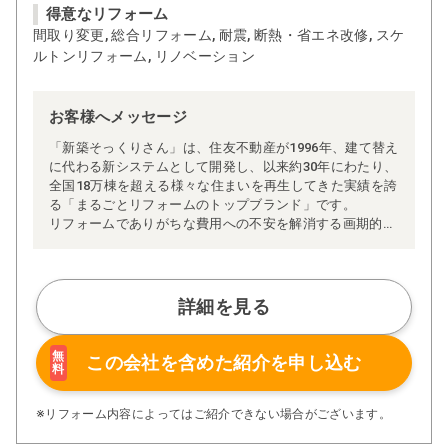
得意なリフォーム
間取り変更, 総合リフォーム, 耐震, 断熱・省エネ改修, スケ
ルトンリフォーム, リノベーション
お客様へメッセージ
「新築そっくりさん」は、住友不動産が1996年、建て替え
に代わる新システムとして開発し、以来約30年にわたり、
全国18万棟を超える様々な住まいを再生してきた実績を誇
る「まるごとリフォームのトップブランド」です。
リフォームでありがちな費用への不安を解消する画期的な
「完全定価制」※、確かな実績を誇る安心の「耐震補
強」、新築住宅の省エネ基準に対応した「高断熱リフォー
ム」、経験豊かなセールスエンジニアによる「一貫担当
制」などが高い信頼を得ています。
詳細を見る
また、大規模リフォームに習熟した施工管理者が現場を統
括する「専属棟梁制」、豊富な実績に裏付けられた充実の
施工マニュアルや検査体制により高い施工品質を実現。
無
この会社を含めた
紹介を申し込む
料
さらに、住友不動産のリフォームならではの充実の保証、
アフターサービス体制で工事後も安心です。
ぜひ、あなたの大切なお住まいの再生を私たちにお任せく
※リフォーム内容によってはご紹介できない場合がございます。
ださい！