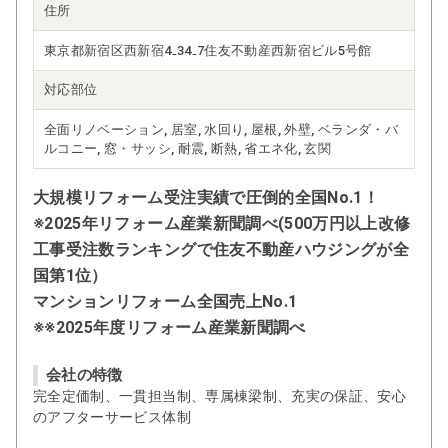
住所
東京都新宿区西新宿4₋34₋7住友不動産西新宿ビル5号館
対応部位
全面リノベーション, 居室, 水回り, 屋根, 外壁, ベランダ・バ
ルコニー, 窓・サッシ, 耐震, 断熱, 省エネ化, 玄関
大規模リフォーム受注実績で圧倒的全国No.1！
※2025年リフォーム産業新聞調べ(500万円以上改修
工事受注数ランキングで住友不動産ハウジングが全
国第1位）
マンションリフォーム全国売上No.1
※※2025年度リフォーム産業新聞調べ
会社の特徴
完全定価制、一貫担当制、専属棟梁制、充実の保証、安心
のアフターサービス体制