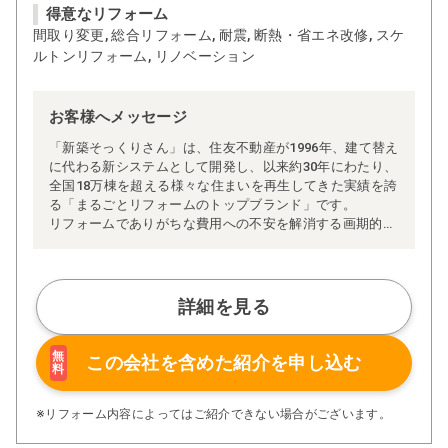
得意なリフォーム
間取り変更, 総合リフォーム, 耐震, 断熱・省エネ改修, スケ
ルトンリフォーム, リノベーション
お客様へメッセージ
「新築そっくりさん」は、住友不動産が1996年、建て替え
に代わる新システムとして開発し、以来約30年にわたり、
全国18万棟を超える様々な住まいを再生してきた実績を誇
る「まるごとリフォームのトップブランド」です。
リフォームでありがちな費用への不安を解消する画期的な
「完全定価制」※、確かな実績を誇る安心の「耐震補
強」、新築住宅の省エネ基準に対応した「高断熱リフォー
ム」、経験豊かなセールスエンジニアによる「一貫担当
制」などが高い信頼を得ています。
詳細を見る
また、大規模リフォームに習熟した施工管理者が現場を統
括する「専属棟梁制」、豊富な実績に裏付けられた充実の
施工マニュアルや検査体制により高い施工品質を実現。
無
この会社を含めた
紹介を申し込む
料
さらに、住友不動産のリフォームならではの充実の保証、
アフターサービス体制で工事後も安心です。
ぜひ、あなたの大切なお住まいの再生を私たちにお任せく
※リフォーム内容によってはご紹介できない場合がございます。
ださい！