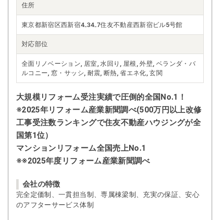
住所
東京都新宿区西新宿4₋34₋7住友不動産西新宿ビル5号館
対応部位
全面リノベーション, 居室, 水回り, 屋根, 外壁, ベランダ・バ
ルコニー, 窓・サッシ, 耐震, 断熱, 省エネ化, 玄関
大規模リフォーム受注実績で圧倒的全国No.1！
※2025年リフォーム産業新聞調べ(500万円以上改修
工事受注数ランキングで住友不動産ハウジングが全
国第1位）
マンションリフォーム全国売上No.1
※※2025年度リフォーム産業新聞調べ
会社の特徴
完全定価制、一貫担当制、専属棟梁制、充実の保証、安心
のアフターサービス体制