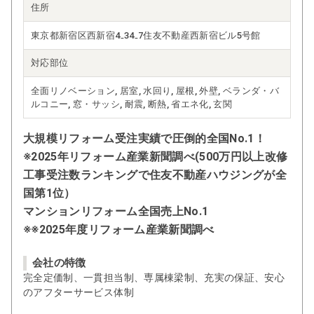
住所
東京都新宿区西新宿4₋34₋7住友不動産西新宿ビル5号館
対応部位
全面リノベーション, 居室, 水回り, 屋根, 外壁, ベランダ・バ
ルコニー, 窓・サッシ, 耐震, 断熱, 省エネ化, 玄関
大規模リフォーム受注実績で圧倒的全国No.1！
※2025年リフォーム産業新聞調べ(500万円以上改修
工事受注数ランキングで住友不動産ハウジングが全
国第1位）
マンションリフォーム全国売上No.1
※※2025年度リフォーム産業新聞調べ
会社の特徴
完全定価制、一貫担当制、専属棟梁制、充実の保証、安心
のアフターサービス体制