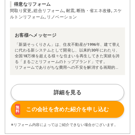
得意なリフォーム
間取り変更, 総合リフォーム, 耐震, 断熱・省エネ改修, スケ
ルトンリフォーム, リノベーション
お客様へメッセージ
「新築そっくりさん」は、住友不動産が1996年、建て替え
に代わる新システムとして開発し、以来約30年にわたり、
全国18万棟を超える様々な住まいを再生してきた実績を誇
る「まるごとリフォームのトップブランド」です。
リフォームでありがちな費用への不安を解消する画期的な
「完全定価制」※、確かな実績を誇る安心の「耐震補
強」、新築住宅の省エネ基準に対応した「高断熱リフォー
ム」、経験豊かなセールスエンジニアによる「一貫担当
制」などが高い信頼を得ています。
詳細を見る
また、大規模リフォームに習熟した施工管理者が現場を統
括する「専属棟梁制」、豊富な実績に裏付けられた充実の
施工マニュアルや検査体制により高い施工品質を実現。
無
この会社を含めた
紹介を申し込む
料
さらに、住友不動産のリフォームならではの充実の保証、
アフターサービス体制で工事後も安心です。
ぜひ、あなたの大切なお住まいの再生を私たちにお任せく
※リフォーム内容によってはご紹介できない場合がございます。
ださい！