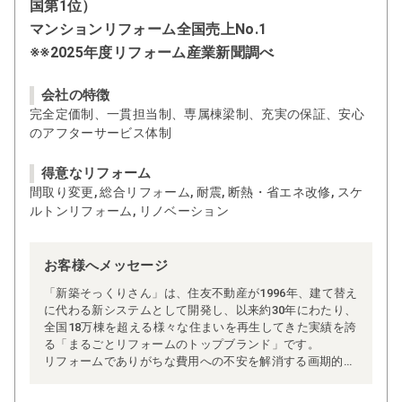
国第1位）
マンションリフォーム全国売上No.1
※※2025年度リフォーム産業新聞調べ
会社の特徴
完全定価制、一貫担当制、専属棟梁制、充実の保証、安心
のアフターサービス体制
得意なリフォーム
間取り変更, 総合リフォーム, 耐震, 断熱・省エネ改修, スケ
ルトンリフォーム, リノベーション
お客様へメッセージ
「新築そっくりさん」は、住友不動産が1996年、建て替え
に代わる新システムとして開発し、以来約30年にわたり、
全国18万棟を超える様々な住まいを再生してきた実績を誇
る「まるごとリフォームのトップブランド」です。
リフォームでありがちな費用への不安を解消する画期的な
「完全定価制」※、確かな実績を誇る安心の「耐震補
強」、新築住宅の省エネ基準に対応した「高断熱リフォー