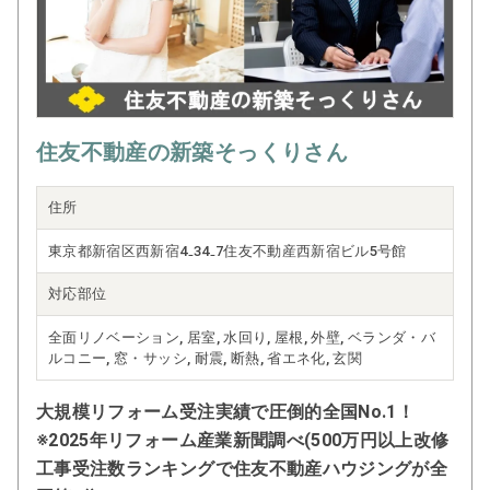
える「望まれる以上の住まい」をお届
けすることを使命としています。
「次の機会も、またお願いしたい」そ
の一言をいただける存在であり続ける
ために、これからも社員一同、研鑽を
重ねてまいります。
住友不動産の新築そっくりさん
住所
東京都新宿区西新宿4₋34₋7住友不動産西新宿ビル5号館
対応部位
全面リノベーション, 居室, 水回り, 屋根, 外壁, ベランダ・バ
ルコニー, 窓・サッシ, 耐震, 断熱, 省エネ化, 玄関
大規模リフォーム受注実績で圧倒的全国No.1！
※2025年リフォーム産業新聞調べ(500万円以上改修
工事受注数ランキングで住友不動産ハウジングが全