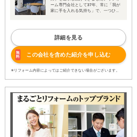
ーム専門会社として37年、常に「我が
家に手を入れる気持ち」で、一つひと
つの住まいと真摯に向き合っていま
す。
リノベーション・リフォーム・水回
り・外装の4部門を軸に、専門知識を
詳細を見る
持つスタッフがチームで対応。小さな
修繕から大規模な増改築まで、これま
でに6万件以上の施工実績を積み重ね
無
この会社を含めた
紹介を申し込む
料
てまいりました。適正な価格と明確な
明細、納得いただけるまでの丁寧なご
説明、そして徹底した現場調査に基づ
※リフォーム内容によってはご紹介できない場合がございます。
く安全で確実な施工を大切にしていま
す。
また、各種リフォーム補助金や介護保
険、火災保険の申請サポートにも対応
し、安心してご相談いただける体制を
整えています。マッチングサイトでの
受賞歴も、こうした取り組みの結果と
考えています。
私たちの経営理念は「ゆとり・豊かな
社会生活の実現」。ただ直す・新しく
するだけではなく、お客様の想像を超