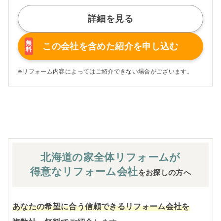
ム」、経験豊かなセールスエンジニアによる「一貫担当
制」などが高い信頼を得ています。
詳細を見る
また、大規模リフォームに習熟した施工管理者が現場を統
括する「専属棟梁制」、豊富な実績に裏付けられた充実の
施工マニュアルや検査体制により高い施工品質を実現。
無
この会社を含めた
紹介を申し込む
料
さらに、住友不動産のリフォームならではの充実の保証、
アフターサービス体制で工事後も安心です。
ぜひ、あなたの大切なお住まいの再生を私たちにお任せく
※リフォーム内容によってはご紹介できない場合がございます。
ださい！
※お客様のご要望による工事内容変更がない限り着工後の
追加費用はありません。
北海道の家全体
リフォームが
得意なリフォーム会社
をお探しの方へ
あなたの希望に合う信頼できるリフォーム会社を