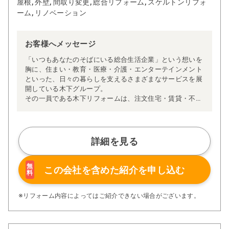
屋根, 外壁, 間取り変更, 総合リフォーム, スケルトンリフォ
ーム, リノベーション
お客様へメッセージ
「いつもあなたのそばにいる総合生活企業」という想いを
胸に、住まい・教育・医療・介護・エンターテインメント
といった、日々の暮らしを支えるさまざまなサービスを展
開している木下グループ。
その一員である木下リフォームは、注文住宅・賃貸・不動
産などの住まいのプロフェッショナルたちと連携しなが
ら、より快適な住環境をご提供できるよう日々努めていま
す。住まいに関する豊富な知識と経験を活かし、安心して
ご相談いただける体制を整えています。
詳細を見る
私たちが大切にしているのは、お客様一人ひとりに寄り添
ったご提案です。あらかじめ決まったパッケージではな
く、「何に困っているのか」「どんな暮らしを叶えたいの
無
この会社を含めた
紹介を申し込む
料
か」など、お客様のお話を丁寧にお伺いし、予算やご希望
に合わせたリフォームプランをオーダーメイドでご提案し
ています。
※リフォーム内容によってはご紹介できない場合がございます。
また、木下リフォームには長年の経験を積んだ職人が多数
在籍しており、他社で「難しい」と言われた施工にも柔軟
に対応してきた実績があります。