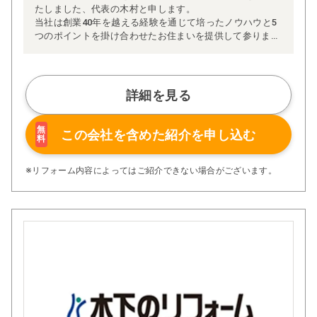
たしました、代表の木村と申します。
当社は創業40年を越える経験を通じて培ったノウハウと5
つのポイントを掛け合わせたお住まいを提供して参りま
す。
1)デザイン性、耐久性とメンテナンス性に優れたお住まい
をご提供いたします。
詳細を見る
2)施工の無駄を無くし、仕入れの工夫をする事で良いもの
をリーズナブルな価格でご提供いたします。
3)ご家族の安全を確保する為、最高レベルの耐震性能を備
無
この会社を含めた
紹介を申し込む
料
えたお住まいをご提供いたします。
4)一年を通じて快適な生活を送ることが出来る、高い断熱
性をお約束いたします。
※リフォーム内容によってはご紹介できない場合がございます。
5)風水を取り入れ、住む人の自気タイプによって最適な寝
室の位置、頭の向き、お部屋のレイアウトをご提案いたし
ます。