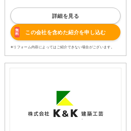
社会に貢献すること」です。これらの理念は、家づくりだ
けでなく、関わるすべてのプロセスに反映されており、単
なる建築ではなく「暮らしの価値を創造する」ことを目指
詳細を見る
します。
性能面でも非常に高い品質を誇ります。すべての住宅は長
期優良住宅仕様で、断熱等性能等級6を取得。
無
この会社を含めた
紹介を申し込む
料
外皮平均熱貫流率（Ua値）0.46という優れた断熱性能に
より、夏は涼しく冬は暖かい快適な住環境を実現していま
す。
※リフォーム内容によってはご紹介できない場合がございます。
また、構造面では耐震等級3を標準とし、地震の揺れを軽
減する制振ダンパーも全棟に標準装備。さらに構造計算書
付きで、安全性に対する信頼性も明確に示しています。