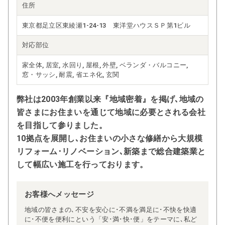
住所
東京都足立区東綾瀬1-24-13 東洋堂ハウスＳＰ第1ビル
対応部位
家全体, 居室, 水回り, 屋根, 外壁, ベランダ・バルコニー,
窓・サッシ, 耐震, 省エネ化, 玄関
弊社は2003年創業以来『地域密着』を掲げ､地域の
皆さまにお住まいを通じて地域に必要とされる会社
を目指して参りました。
10拠点を展開し､お住まいの小さな修繕から大規模
リフォーム･リノベーション､新築まで総合建築業と
して幅広い施工を行っております。
お客様へメッセージ
地域の皆さまの､不安を安心に･不満を満足に･不快を快適
に･不便を便利にという「安･満･快･便」をテーマに､私ど