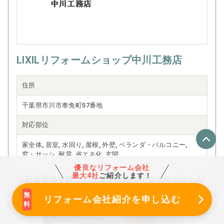
LIXILリフォームショップ中川工務店
住所
千葉県市川市奉免町57番地
対応部位
家全体, 居室, 水回り, 屋根, 外壁, ベランダ・バルコニー,
窓・サッシ, 耐震, 省エネ化, 玄関
優良なリフォーム会社
最大4社
ご紹介します！
公的な資格を持つ「リフォームコンシェルジュ」が
必ず対応いたします。
リフォーム会社紹介
を申し込む