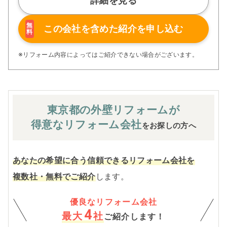
詳細を見る
がりと違った」といったトラブルを防
ぎ、安心してリフォームをお任せいた
だいております。
無
この会社を含めた
紹介を申し込む
料
インテリアコーディネーターや相続診
断士と連携しながら、将来を見据えた
資金計画やローンに関するご相談にも
※リフォーム内容によってはご紹介できない場合がございます。
対応。間取り変更やスケルトンリフォ
ーム、部分改修まで幅広く承っており
ます。ご希望に沿った間取り図や3Dイ
メージパースを無料で作成・ご提供
し、理想の住まいを視覚的にイメージ
東京都の外壁
リフォームが
していただけます。
また、女性スタッフが多いのも当社の
得意なリフォーム会社
をお探しの方へ
特徴の一つ。家事動線や収納など、女
性ならではの視点からきめ細かなご提
案が可能です。
見積り・現地調査は無料、しつこい営
あなたの希望に合う信頼できるリフォーム会社を
業は一切いたしません。
複数社・無料でご紹介
します。
「どこに頼めばいいかわからない」そ
んな方も、まずはお気軽にご相談くだ
さい。
優良なリフォーム会社
4
最大
社
ご紹介します！