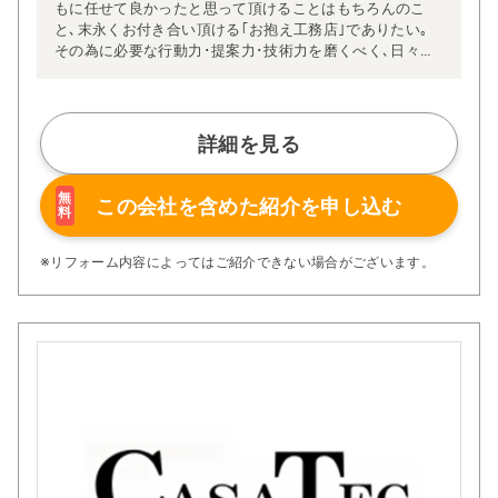
もに任せて良かったと思って頂けることはもちろんのこ
と､末永くお付き合い頂ける｢お抱え工務店｣でありたい｡
その為に必要な行動力･提案力･技術力を磨くべく､日々精
進しています｡
住宅リフォームでの問題は、どこの会社に依頼するか、こ
こが皆さまお悩みになる部分かと思います。安心価格の提
示、施工方法などを明瞭にし、お客様の不安を無くしてご
詳細を見る
満足頂けるリフォームを行うことが私どもの使命と思って
おります。
ぜひ、お客様のご希望をお聞かせ下さい。ご連絡をお待ち
無
この会社を含めた
紹介を申し込む
料
しております。
※リフォーム内容によってはご紹介できない場合がございます。