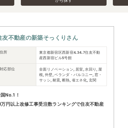
から探す
住友不動産の新築そっくりさん
住所
東京都新宿区西新宿4₋34₋7住友不動
産西新宿ビル5号館
対応部位
全面リノベーション, 居室, 水回り, 屋
根, 外壁, ベランダ・バルコニー, 窓・
サッシ, 耐震, 断熱, 省エネ化, 玄関
No.1！
500万円以上改修工事受注数ランキングで住友不動産