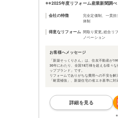
※※2025年度リフォーム産業新聞調べ
会社の特徴
完全定価制、一貫担
体制
得意なリフォーム
間取り変更, 総合リフ
ノベーション
お客様へメッセージ
「新築そっくりさん」は、住友不動産が19
30年にわたり、全国18万棟を超える様々
ップブランド」です。
リフォームでありがちな費用への不安を解
「耐震補強」、新築住宅の省エネ基準に対
アによる「一貫担当制」などが高い信頼を
また、大規模リフォームに習熟した施工管
られた充実の施工マニュアルや検査体制に
さらに、住友不動産のリフォームならでは
詳細を見る
ぜひ、あなたの大切なお住まいの再生を私
※お客様のご要望による工事内容変更がな