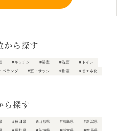
位から探す
室
#キッチン
#浴室
#洗面
#トイレ
・ベランダ
#窓・サッシ
#耐震
#省エネ化
から探す
県
#秋田県
#山形県
#福島県
#新潟県
県
#長野県
#茨城県
#栃木県
#群馬県