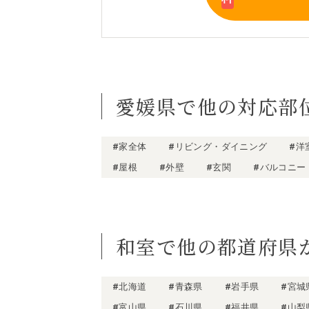
愛媛県で他の対応部
#家全体
#リビング・ダイニング
#洋
#屋根
#外壁
#玄関
#バルコニー
和室で他の都道府県
#北海道
#青森県
#岩手県
#宮城
#富山県
#石川県
#福井県
#山梨