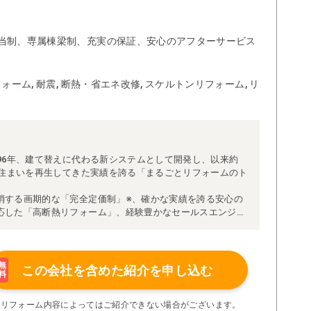
当制、専属棟梁制、充実の保証、安心のアフターサービス
ォーム, 耐震, 断熱・省エネ改修, スケルトンリフォーム, リ
96年、建て替えに代わる新システムとして開発し、以来約
な住まいを再生してきた実績を誇る「まるごとリフォームのト
消する画期的な「完全定価制」※、確かな実績を誇る安心の
応した「高断熱リフォーム」、経験豊かなセールスエンジニ
得ています。
理者が現場を統括する「専属棟梁制」、豊富な実績に裏付け
より高い施工品質を実現。
の充実の保証、アフターサービス体制で工事後も安心です。
無
この会社を含めた
紹介を申し込む
料
たちにお任せください！
い限り着工後の追加費用はありません。
※リフォーム内容によってはご紹介できない場合がございます。