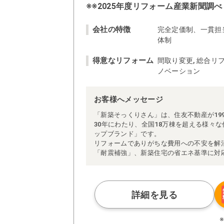
※※2025年度リフォーム産業新聞調べ
会社の特徴
完全定価制、一貫担
体制
得意なリフォーム
間取り変更, 総合リフ
ノベーション
お客様へメッセージ
「新築そっくりさん」は、住友不動産が19
30年にわたり、全国18万棟を超える様々
ップブランド」です。
リフォームでありがちな費用への不安を解
「耐震補強」、新築住宅の省エネ基準に対
アによる「一貫担当制」などが高い信頼を
また、大規模リフォームに習熟した施工管
られた充実の施工マニュアルや検査体制に
さらに、住友不動産のリフォームならでは
詳細を見る
ぜひ、あなたの大切なお住まいの再生を私
※お客様のご要望による工事内容変更がな