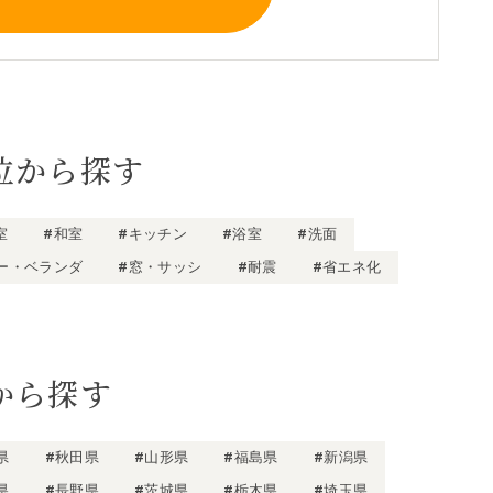
位から探す
室
#和室
#キッチン
#浴室
#洗面
ー・ベランダ
#窓・サッシ
#耐震
#省エネ化
から探す
県
#秋田県
#山形県
#福島県
#新潟県
県
#長野県
#茨城県
#栃木県
#埼玉県