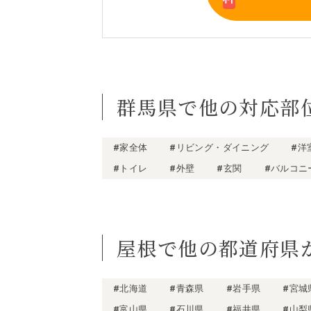
群馬県で他の対応部
#家全体
#リビング・ダイニング
#洋
#トイレ
#外壁
#玄関
#バルコニ
屋根で他の都道府県
#北海道
#青森県
#岩手県
#宮城
#富山県
#石川県
#福井県
#山梨