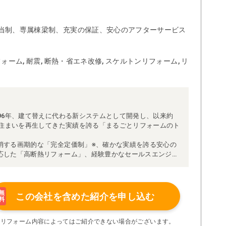
当制、専属棟梁制、充実の保証、安心のアフターサービス
ォーム, 耐震, 断熱・省エネ改修, スケルトンリフォーム, リ
96年、建て替えに代わる新システムとして開発し、以来約
な住まいを再生してきた実績を誇る「まるごとリフォームのト
消する画期的な「完全定価制」※、確かな実績を誇る安心の
応した「高断熱リフォーム」、経験豊かなセールスエンジニ
得ています。
理者が現場を統括する「専属棟梁制」、豊富な実績に裏付け
より高い施工品質を実現。
の充実の保証、アフターサービス体制で工事後も安心です。
無
この会社を含めた
紹介を申し込む
料
たちにお任せください！
い限り着工後の追加費用はありません。
※リフォーム内容によってはご紹介できない場合がございます。