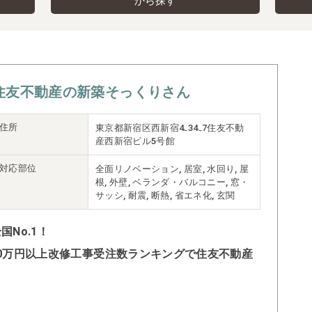
から探す
住友不動産の新築そっくりさん
住所
東京都新宿区西新宿4₋34₋7住友不動
産西新宿ビル5号館
対応部位
全面リノベーション, 居室, 水回り, 屋
根, 外壁, ベランダ・バルコニー, 窓・
サッシ, 耐震, 断熱, 省エネ化, 玄関
No.1！
500万円以上改修工事受注数ランキングで住友不動産