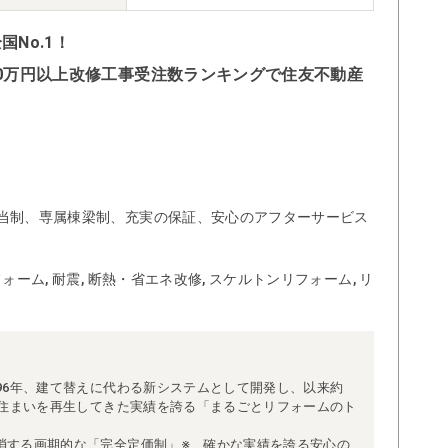
No.1！
500万円以上改修工事受注数ランキングで住友不動産
当制、専属棟梁制、充実の保証、安心のアフターサービス
ォーム, 耐震, 断熱・省エネ改修, スケルトンリフォーム, リ
96年、建て替えに代わる新システムとして開発し、以来約
な住まいを再生してきた実績を誇る「まるごとリフォームのト
消する画期的な「完全定価制」※、確かな実績を誇る安心の