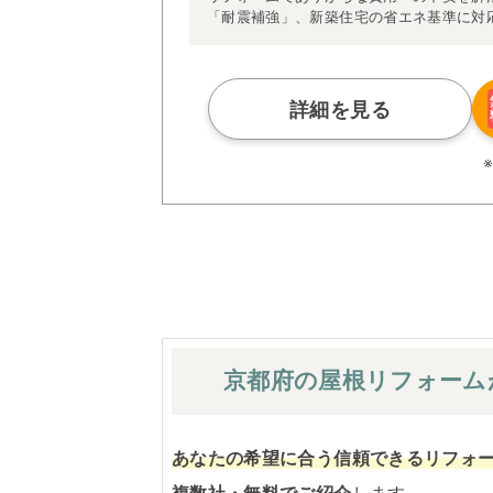
「耐震補強」、新築住宅の省エネ基準に対
アによる「一貫担当制」などが高い信頼を
また、大規模リフォームに習熟した施工管
られた充実の施工マニュアルや検査体制に
さらに、住友不動産のリフォームならでは
詳細を見る
ぜひ、あなたの大切なお住まいの再生を私
※お客様のご要望による工事内容変更がな
京都府の屋根
リフォーム
あなたの希望に合う信頼できるリフォ