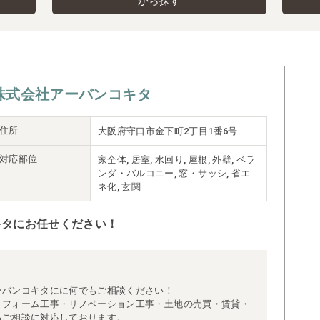
から探す
株式会社アーバンコキタ
住所
大阪府守口市金下町2丁目1番6号
対応部位
家全体, 居室, 水回り, 屋根, 外壁, ベラ
ンダ・バルコニー, 窓・サッシ, 省エ
ネ化, 玄関
キタにお任せください！
ーバンコキタにに何でもご相談ください！
リフォーム工事・リノベーション工事・土地の売買・賃貸・
るご相談に対応しております。