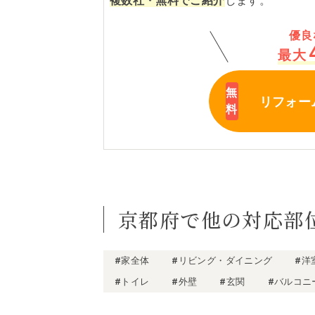
複数社・無料でご紹介
します。
優良
最大
リフォー
京都府で他の対応部
#家全体
#リビング・ダイニング
#洋
#トイレ
#外壁
#玄関
#バルコニ