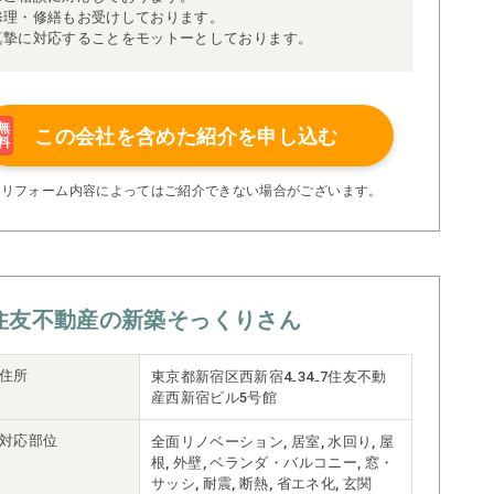
修理・修繕もお受けしております。
真摯に対応することをモットーとしております。
無
この会社を含めた
紹介を申し込む
料
※リフォーム内容によってはご紹介できない場合がございます。
住友不動産の新築そっくりさん
住所
東京都新宿区西新宿4₋34₋7住友不動
産西新宿ビル5号館
対応部位
全面リノベーション, 居室, 水回り, 屋
根, 外壁, ベランダ・バルコニー, 窓・
サッシ, 耐震, 断熱, 省エネ化, 玄関