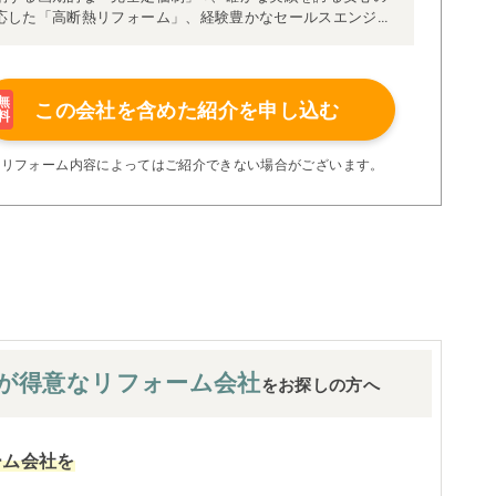
応した「高断熱リフォーム」、経験豊かなセールスエンジニ
得ています。
理者が現場を統括する「専属棟梁制」、豊富な実績に裏付け
より高い施工品質を実現。
の充実の保証、アフターサービス体制で工事後も安心です。
無
この会社を含めた
紹介を申し込む
料
たちにお任せください！
い限り着工後の追加費用はありません。
※リフォーム内容によってはご紹介できない場合がございます。
が
得意なリフォーム会社
をお探しの方へ
ーム会社を