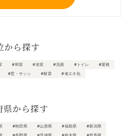
位から探す
室
#和室
#浴室
#洗面
#トイレ
#屋根
#窓・サッシ
#耐震
#省エネ化
府県から探す
県
#秋田県
#山形県
#福島県
#新潟県
県
#長野県
#茨城県
#栃木県
#群馬県