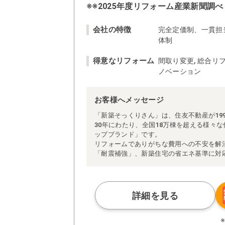
※※2025年度リフォーム産業新聞調べ
会社の特徴
完全定価制、一貫担
体制
得意なリフォーム
間取り変更, 総合リフ
ノベーション
お客様へメッセージ
「新築そっくりさん」は、住友不動産が19
30年にわたり、全国18万棟を超える様々
ップブランド」です。
リフォームでありがちな費用への不安を解
「耐震補強」、新築住宅の省エネ基準に対
アによる「一貫担当制」などが高い信頼を
また、大規模リフォームに習熟した施工管
られた充実の施工マニュアルや検査体制に
さらに、住友不動産のリフォームならでは
詳細を見る
ぜひ、あなたの大切なお住まいの再生を私
※お客様のご要望による工事内容変更がな