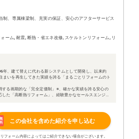
当制、専属棟梁制、充実の保証、安心のアフターサービス
ォーム, 耐震, 断熱・省エネ改修, スケルトンリフォーム, リ
96年、建て替えに代わる新システムとして開発し、以来約
な住まいを再生してきた実績を誇る「まるごとリフォームのト
消する画期的な「完全定価制」※、確かな実績を誇る安心の
応した「高断熱リフォーム」、経験豊かなセールスエンジニ
得ています。
理者が現場を統括する「専属棟梁制」、豊富な実績に裏付け
より高い施工品質を実現。
の充実の保証、アフターサービス体制で工事後も安心です。
無
この会社を含めた
紹介を申し込む
料
たちにお任せください！
い限り着工後の追加費用はありません。
※リフォーム内容によってはご紹介できない場合がございます。