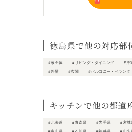
徳島県で他の対応部
#家全体
#リビング・ダイニング
#洋
#外壁
#玄関
#バルコニー・ベランダ
キッチンで他の都道
#北海道
#青森県
#岩手県
#宮城
#富山県
#石川県
#福井県
#山梨