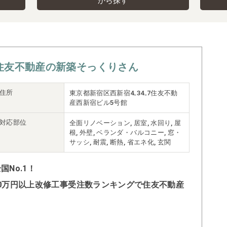
から探す
住友不動産の新築そっくりさん
住所
東京都新宿区西新宿4₋34₋7住友不動
産西新宿ビル5号館
対応部位
全面リノベーション, 居室, 水回り, 屋
根, 外壁, ベランダ・バルコニー, 窓・
サッシ, 耐震, 断熱, 省エネ化, 玄関
No.1！
500万円以上改修工事受注数ランキングで住友不動産