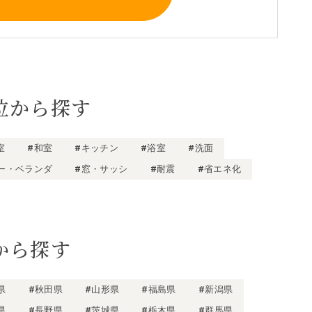
位から探す
室
#和室
#キッチン
#浴室
#洗面
ー・ベランダ
#窓・サッシ
#耐震
#省エネ化
から探す
県
#秋田県
#山形県
#福島県
#新潟県
県
#長野県
#茨城県
#栃木県
#群馬県