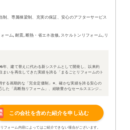
当制、専属棟梁制、充実の保証、安心のアフターサービス
ォーム, 耐震, 断熱・省エネ改修, スケルトンリフォーム, リ
96年、建て替えに代わる新システムとして開発し、以来約
な住まいを再生してきた実績を誇る「まるごとリフォームのト
消する画期的な「完全定価制」※、確かな実績を誇る安心の
応した「高断熱リフォーム」、経験豊かなセールスエンジニ
得ています。
理者が現場を統括する「専属棟梁制」、豊富な実績に裏付け
より高い施工品質を実現。
の充実の保証、アフターサービス体制で工事後も安心です。
無
この会社を含めた
紹介を申し込む
料
たちにお任せください！
い限り着工後の追加費用はありません。
※リフォーム内容によってはご紹介できない場合がございます。