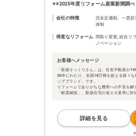
※※2025年度リフォーム産業新聞調べ
会社の特徴
完全定価制、一貫担
体制
得意なリフォーム
間取り変更, 総合リフ
ノベーション
お客様へメッセージ
「新築そっくりさん」は、住友不動産が19
30年にわたり、全国18万棟を超える様々
ップブランド」です。
リフォームでありがちな費用への不安を解
「耐震補強」、新築住宅の省エネ基準に対
アによる「一貫担当制」などが高い信頼を
また、大規模リフォームに習熟した施工管
られた充実の施工マニュアルや検査体制に
さらに、住友不動産のリフォームならでは
詳細を見る
ぜひ、あなたの大切なお住まいの再生を私
※お客様のご要望による工事内容変更がな