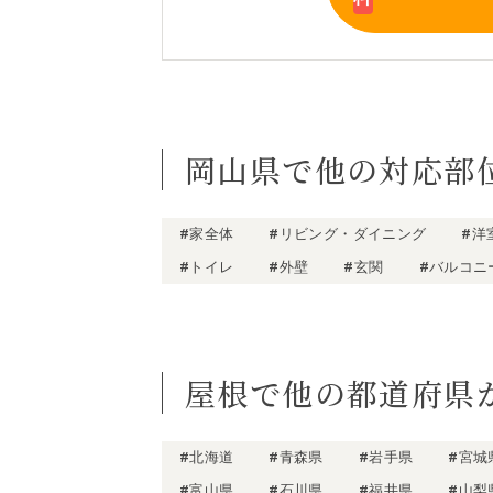
岡山県で他の対応部
#家全体
#リビング・ダイニング
#洋
#トイレ
#外壁
#玄関
#バルコニ
屋根で他の都道府県
#北海道
#青森県
#岩手県
#宮城
#富山県
#石川県
#福井県
#山梨