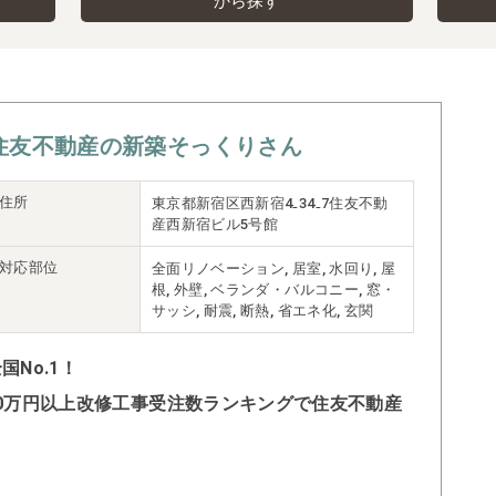
から探す
住友不動産の新築そっくりさん
住所
東京都新宿区西新宿4₋34₋7住友不動
産西新宿ビル5号館
対応部位
全面リノベーション, 居室, 水回り, 屋
根, 外壁, ベランダ・バルコニー, 窓・
サッシ, 耐震, 断熱, 省エネ化, 玄関
No.1！
500万円以上改修工事受注数ランキングで住友不動産