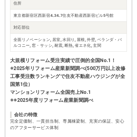
住所
東京都新宿区西新宿4₋34₋7住友不動産西新宿ビル5号館
対応部位
全面リノベーション, 居室, 水回り, 屋根, 外壁, ベランダ・バ
ルコニー, 窓・サッシ, 耐震, 断熱, 省エネ化, 玄関
大規模リフォーム受注実績で圧倒的全国No.1！
※2025年リフォーム産業新聞調べ(500万円以上改修
工事受注数ランキングで住友不動産ハウジングが全
国第1位）
マンションリフォーム全国売上No.1
※※2025年度リフォーム産業新聞調べ
会社の特徴
完全定価制、一貫担当制、専属棟梁制、充実の保証、安心
のアフターサービス体制