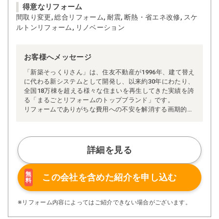
得意なリフォーム
間取り変更, 総合リフォーム, 耐震, 断熱・省エネ改修, スケ
ルトンリフォーム, リノベーション
お客様へメッセージ
「新築そっくりさん」は、住友不動産が1996年、建て替え
に代わる新システムとして開発し、以来約30年にわたり、
全国18万棟を超える様々な住まいを再生してきた実績を誇
る「まるごとリフォームのトップブランド」です。
リフォームでありがちな費用への不安を解消する画期的な
「完全定価制」※、確かな実績を誇る安心の「耐震補
強」、新築住宅の省エネ基準に対応した「高断熱リフォー
ム」、経験豊かなセールスエンジニアによる「一貫担当
制」などが高い信頼を得ています。
詳細を見る
また、大規模リフォームに習熟した施工管理者が現場を統
括する「専属棟梁制」、豊富な実績に裏付けられた充実の
施工マニュアルや検査体制により高い施工品質を実現。
無
この会社を含めた
紹介を申し込む
料
さらに、住友不動産のリフォームならではの充実の保証、
アフターサービス体制で工事後も安心です。
ぜひ、あなたの大切なお住まいの再生を私たちにお任せく
※リフォーム内容によってはご紹介できない場合がございます。
ださい！