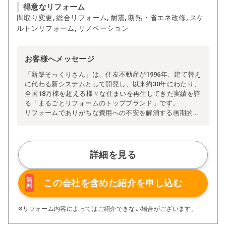
得意なリフォーム
間取り変更, 総合リフォーム, 耐震, 断熱・省エネ改修, スケ
ルトンリフォーム, リノベーション
お客様へメッセージ
「新築そっくりさん」は、住友不動産が1996年、建て替え
に代わる新システムとして開発し、以来約30年にわたり、
全国18万棟を超える様々な住まいを再生してきた実績を誇
る「まるごとリフォームのトップブランド」です。
リフォームでありがちな費用への不安を解消する画期的な
「完全定価制」※、確かな実績を誇る安心の「耐震補
強」、新築住宅の省エネ基準に対応した「高断熱リフォー
ム」、経験豊かなセールスエンジニアによる「一貫担当
制」などが高い信頼を得ています。
詳細を見る
また、大規模リフォームに習熟した施工管理者が現場を統
括する「専属棟梁制」、豊富な実績に裏付けられた充実の
施工マニュアルや検査体制により高い施工品質を実現。
無
この会社を含めた
紹介を申し込む
料
さらに、住友不動産のリフォームならではの充実の保証、
アフターサービス体制で工事後も安心です。
ぜひ、あなたの大切なお住まいの再生を私たちにお任せく
※リフォーム内容によってはご紹介できない場合がございます。
ださい！