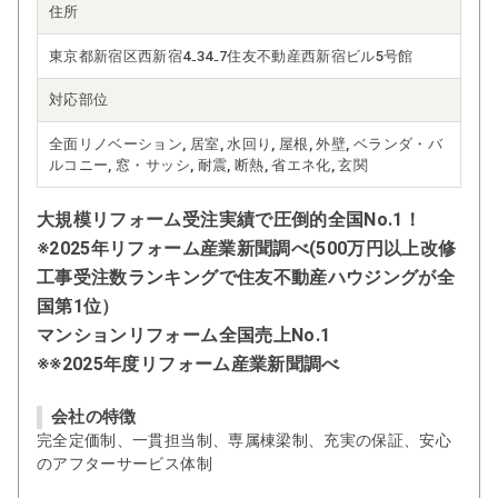
住所
東京都新宿区西新宿4₋34₋7住友不動産西新宿ビル5号館
対応部位
全面リノベーション, 居室, 水回り, 屋根, 外壁, ベランダ・バ
ルコニー, 窓・サッシ, 耐震, 断熱, 省エネ化, 玄関
大規模リフォーム受注実績で圧倒的全国No.1！
※2025年リフォーム産業新聞調べ(500万円以上改修
工事受注数ランキングで住友不動産ハウジングが全
国第1位）
マンションリフォーム全国売上No.1
※※2025年度リフォーム産業新聞調べ
会社の特徴
完全定価制、一貫担当制、専属棟梁制、充実の保証、安心
のアフターサービス体制