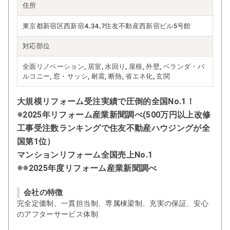
住所
東京都新宿区西新宿4₋34₋7住友不動産西新宿ビル5号館
対応部位
全面リノベーション, 居室, 水回り, 屋根, 外壁, ベランダ・バ
ルコニー, 窓・サッシ, 耐震, 断熱, 省エネ化, 玄関
大規模リフォーム受注実績で圧倒的全国No.1！
※2025年リフォーム産業新聞調べ(500万円以上改修
工事受注数ランキングで住友不動産ハウジングが全
国第1位）
マンションリフォーム全国売上No.1
※※2025年度リフォーム産業新聞調べ
会社の特徴
完全定価制、一貫担当制、専属棟梁制、充実の保証、安心
のアフターサービス体制