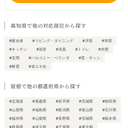
高知県で他の対応部位から探す
#家全体
#リビング・ダイニング
#洋室
#和室
#キッチン
#浴室
#洗面
#トイレ
#外壁
#玄関
#バルコニー・ベランダ
#窓・サッシ
#耐震
#省エネ化
屋根で他の都道府県から探す
#北海道
#青森県
#岩手県
#宮城県
#秋田県
#山形県
#福島県
#新潟県
#富山県
#石川県
#福井県
#山梨県
#長野県
#茨城県
#栃木県
#群馬県
#埼玉県
#千葉県
#東京都