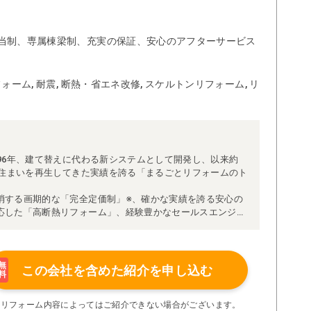
当制、専属棟梁制、充実の保証、安心のアフターサービス
ォーム, 耐震, 断熱・省エネ改修, スケルトンリフォーム, リ
96年、建て替えに代わる新システムとして開発し、以来約
な住まいを再生してきた実績を誇る「まるごとリフォームのト
消する画期的な「完全定価制」※、確かな実績を誇る安心の
応した「高断熱リフォーム」、経験豊かなセールスエンジニ
得ています。
理者が現場を統括する「専属棟梁制」、豊富な実績に裏付け
より高い施工品質を実現。
の充実の保証、アフターサービス体制で工事後も安心です。
無
この会社を含めた
紹介を申し込む
料
たちにお任せください！
い限り着工後の追加費用はありません。
※リフォーム内容によってはご紹介できない場合がございます。