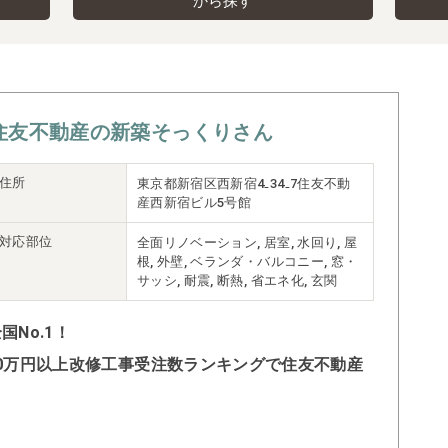
から探す
住友不動産の新築そっくりさん
住所
東京都新宿区西新宿4₋34₋7住友不動
産西新宿ビル5号館
対応部位
全面リノベーション, 居室, 水回り, 屋
根, 外壁, ベランダ・バルコニー, 窓・
サッシ, 耐震, 断熱, 省エネ化, 玄関
No.1！
500万円以上改修工事受注数ランキングで住友不動産