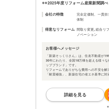
※※2025年度リフォーム産業新聞調べ
会社の特徴
完全定価制、一貫担
体制
得意なリフォーム
間取り変更, 総合リフ
ノベーション
お客様へメッセージ
「新築そっくりさん」は、住友不動産が19
30年にわたり、全国18万棟を超える様々
ップブランド」です。
リフォームでありがちな費用への不安を解
「耐震補強」、新築住宅の省エネ基準に対
アによる「一貫担当制」などが高い信頼を
また、大規模リフォームに習熟した施工管
られた充実の施工マニュアルや検査体制に
さらに、住友不動産のリフォームならでは
詳細を見る
ぜひ、あなたの大切なお住まいの再生を私
※お客様のご要望による工事内容変更がな