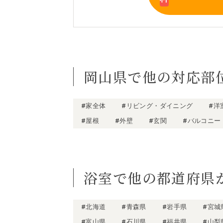
岡山県で他の対応部
#家全体
#リビング・ダイニング
#洋
#屋根
#外壁
#玄関
#バルコニー
浴室で他の都道府県
#北海道
#青森県
#岩手県
#宮城
#富山県
#石川県
#福井県
#山梨