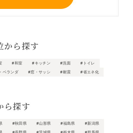
位から探す
室
#和室
#キッチン
#洗面
#トイレ
・ベランダ
#窓・サッシ
#耐震
#省エネ化
から探す
県
#秋田県
#山形県
#福島県
#新潟県
県
#長野県
#茨城県
#栃木県
#群馬県