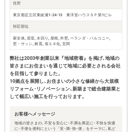
住所
東京都足立区東綾瀬1-24-13 東洋堂ハウスＳＰ第1ビル
対応部位
家全体, 居室, 水回り, 屋根, 外壁, ベランダ・バルコニー,
窓・サッシ, 耐震, 省エネ化, 玄関
弊社は2003年創業以来『地域密着』を掲げ､地域の
皆さまにお住まいを通じて地域に必要とされる会社
を目指して参りました。
10拠点を展開し､お住まいの小さな修繕から大規模
リフォーム･リノベーション､新築まで総合建築業と
して幅広い施工を行っております。
お客様へメッセージ
地域の皆さまの､不安を安心に･不満を満足に･不快を快適
に･不便を便利にという「安･満･快･便」をテーマに､私ど