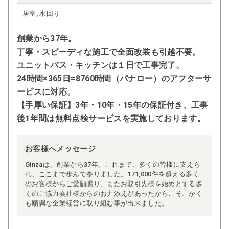
居室, 水回り
創業から37年。
丁寧・スピーディな施工で全面改装も引越不要。
ユニットバス・キッチンは１日で工事完了。
24時間×365日=8760時間（パナロー）のアフターサ
ービスに対応。
【手厚い保証】3年・10年・15年の保証付き、工事
後1年間は無料点検サービスを実施しております。
お客様へメッセージ
Ginzaは、創業から37年。これまで、多くの皆様に支えら
れ、ここまで歩んで参りました。171,000件を超える多く
のお客様からご愛顧賜り、またお取引先様を始めとする多
くのご協力会社様からのお力添えがあったからこそ、かく
も順調な企業経営に取り組む事が出来ました。
皆様からの温かいご支援の数々には、心より感謝申し上げ
ます。