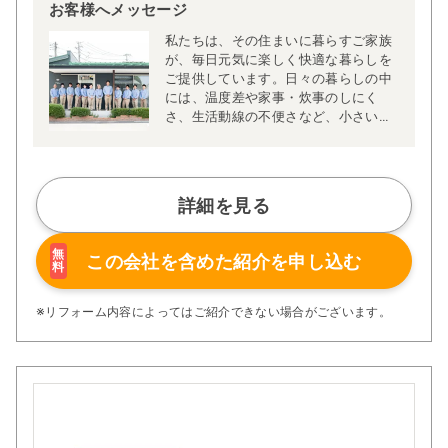
お客様へメッセージ
私たちは、その住まいに暮らすご家族
が、毎日元気に楽しく快適な暮らしを
ご提供しています。日々の暮らしの中
には、温度差や家事・炊事のしにく
さ、生活動線の不便さなど、小さいな
がらも積み重なると大きなストレスに
なる要素が多く存在します。私たち白
石工務店の家づくりは、そんな「小さ
なストレス、困りごとを解消する」こ
詳細を見る
とからはじまります。
キッチンの位置を北側から明るい南側
無
この会社を含めた
紹介を申し込む
料
へ移動し、対面式にリフォームした事
例では、家事をしながら家族と会話が
できるようになり、奥様にも大変喜ん
※リフォーム内容によってはご紹介できない場合がございます。
でいただきました。
住まいの温度差を減らしたり、家族が
自然と集まりやすい動線を見直したり
することで、身体だけでなく心まで温
まる住環境を実現しています。
白石工務店は、そんな日常の小さなス
トレスに目を向け、解消することを通