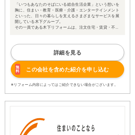
「いつもあなたのそばにいる総合生活企業」という想いを
胸に、住まい・教育・医療・介護・エンターテインメント
といった、日々の暮らしを支えるさまざまなサービスを展
開している木下グループ。
その一員である木下リフォームは、注文住宅・賃貸・不動
産などの住まいのプロフェッショナルたちと連携しなが
ら、より快適な住環境をご提供できるよう日々努めていま
す。住まいに関する豊富な知識と経験を活かし、安心して
ご相談いただける体制を整えています。
詳細を見る
私たちが大切にしているのは、お客様一人ひとりに寄り添
ったご提案です。あらかじめ決まったパッケージではな
く、「何に困っているのか」「どんな暮らしを叶えたいの
無
この会社を含めた
紹介を申し込む
料
か」など、お客様のお話を丁寧にお伺いし、予算やご希望
に合わせたリフォームプランをオーダーメイドでご提案し
ています。
※リフォーム内容によってはご紹介できない場合がございます。
また、木下リフォームには長年の経験を積んだ職人が多数
在籍しており、他社で「難しい」と言われた施工にも柔軟
に対応してきた実績があります。
部分的なリフォームから建物全体の大規模修繕まで、幅広
いご要望にお応えできる体制を整えており、細部にまでこ
だわり抜く姿勢と確かな技術で、お客様の想いをかたちに
いたします