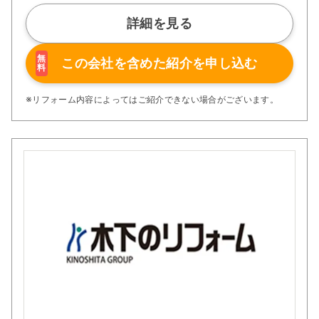
Ginzaは、お客様満足度の向上を第一に、従業員の生活安
定はもちろんの事、延いては事業を通じて社会貢献活動の
詳細を見る
一翼を担うという使命の基、文字通り「社会の公器」を目
指して日々活動に取り組んでおります。
「企業は社会の公器」であり、健全な企業経営が日本経済
無
この会社を含めた
紹介を申し込む
料
を支え、人々を豊かにし、行く行くは国の発展に寄与する
ものであると信じ、今後も努力を惜しまず続けて参りま
す。
※リフォーム内容によってはご紹介できない場合がございます。