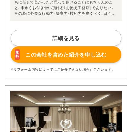
もに任せて良かったと思って頂けることはもちろんのこ
と､末永くお付き合い頂ける｢お抱え工務店｣でありたい｡
その為に必要な行動力･提案力･技術力を磨くべく､日々精
進しています｡
住宅リフォームでの問題は、どこの会社に依頼するか、こ
こが皆さまお悩みになる部分かと思います。安心価格の提
示、施工方法などを明瞭にし、お客様の不安を無くしてご
詳細を見る
満足頂けるリフォームを行うことが私どもの使命と思って
おります。
ぜひ、お客様のご希望をお聞かせ下さい。ご連絡をお待ち
無
この会社を含めた
紹介を申し込む
料
しております。
※リフォーム内容によってはご紹介できない場合がございます。