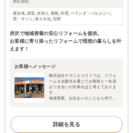
対応部位
家全体, 居室, 水回り, 屋根, 外壁, ベランダ・バルコニー,
窓・サッシ, 省エネ化, 玄関
所沢で地域密着の安心リフォームを提供。
お客様に寄り添ったリフォームで理想の暮らしを叶
えます！
お客様へメッセージ
株式会社ヤマニエコライフは、リフォ
ーム＆太陽光を通じてお客様と一生涯
おつき合いが出来ればと考えておりま
す。
地域密着、お住まいのことなら何でも
ご相談ください。
弊社は、既存住宅のスマートハウス化
や創エネ機器等の導入を推進しており
ます。
詳細を見る