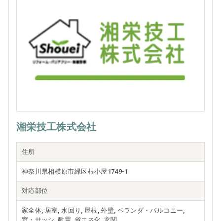
湘栄技工株式会社
住所
神奈川県相模原市緑区根小屋1749-1
対応部位
家全体, 居室, 水回り, 屋根, 外壁, ベランダ・バルコニー,
窓・サッシ, 耐震, 省エネ化, 玄関