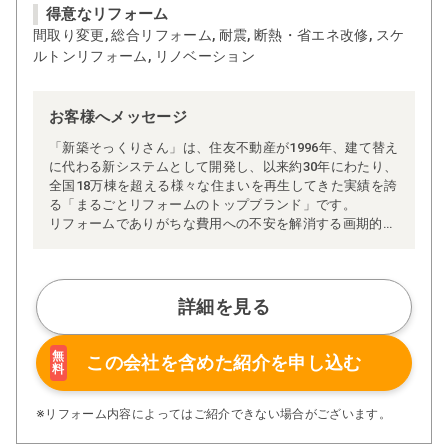
得意なリフォーム
間取り変更, 総合リフォーム, 耐震, 断熱・省エネ改修, スケ
ルトンリフォーム, リノベーション
お客様へメッセージ
「新築そっくりさん」は、住友不動産が1996年、建て替え
に代わる新システムとして開発し、以来約30年にわたり、
全国18万棟を超える様々な住まいを再生してきた実績を誇
る「まるごとリフォームのトップブランド」です。
リフォームでありがちな費用への不安を解消する画期的な
「完全定価制」※、確かな実績を誇る安心の「耐震補
強」、新築住宅の省エネ基準に対応した「高断熱リフォー
ム」、経験豊かなセールスエンジニアによる「一貫担当
制」などが高い信頼を得ています。
詳細を見る
また、大規模リフォームに習熟した施工管理者が現場を統
括する「専属棟梁制」、豊富な実績に裏付けられた充実の
施工マニュアルや検査体制により高い施工品質を実現。
無
この会社を含めた
紹介を申し込む
料
さらに、住友不動産のリフォームならではの充実の保証、
アフターサービス体制で工事後も安心です。
ぜひ、あなたの大切なお住まいの再生を私たちにお任せく
※リフォーム内容によってはご紹介できない場合がございます。
ださい！