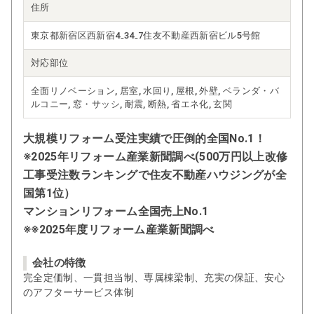
住所
東京都新宿区西新宿4₋34₋7住友不動産西新宿ビル5号館
対応部位
全面リノベーション, 居室, 水回り, 屋根, 外壁, ベランダ・バ
ルコニー, 窓・サッシ, 耐震, 断熱, 省エネ化, 玄関
大規模リフォーム受注実績で圧倒的全国No.1！
※2025年リフォーム産業新聞調べ(500万円以上改修
工事受注数ランキングで住友不動産ハウジングが全
国第1位）
マンションリフォーム全国売上No.1
※※2025年度リフォーム産業新聞調べ
会社の特徴
完全定価制、一貫担当制、専属棟梁制、充実の保証、安心
のアフターサービス体制