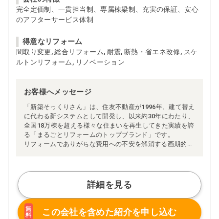
完全定価制、一貫担当制、専属棟梁制、充実の保証、安心
のアフターサービス体制
得意なリフォーム
間取り変更, 総合リフォーム, 耐震, 断熱・省エネ改修, スケ
ルトンリフォーム, リノベーション
お客様へメッセージ
「新築そっくりさん」は、住友不動産が1996年、建て替え
に代わる新システムとして開発し、以来約30年にわたり、
全国18万棟を超える様々な住まいを再生してきた実績を誇
る「まるごとリフォームのトップブランド」です。
リフォームでありがちな費用への不安を解消する画期的な
「完全定価制」※、確かな実績を誇る安心の「耐震補
強」、新築住宅の省エネ基準に対応した「高断熱リフォー
ム」、経験豊かなセールスエンジニアによる「一貫担当
制」などが高い信頼を得ています。
詳細を見る
また、大規模リフォームに習熟した施工管理者が現場を統
括する「専属棟梁制」、豊富な実績に裏付けられた充実の
施工マニュアルや検査体制により高い施工品質を実現。
無
この会社を含めた
紹介を申し込む
料
さらに、住友不動産のリフォームならではの充実の保証、