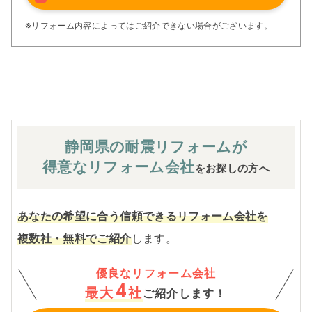
アフターサービス体制で工事後も安心です。
ぜひ、あなたの大切なお住まいの再生を私たちにお任せく
※リフォーム内容によってはご紹介できない場合がございます。
ださい！
※お客様のご要望による工事内容変更がない限り着工後の
追加費用はありません。
静岡県の耐震
リフォームが
得意なリフォーム会社
をお探しの方へ
あなたの希望に合う信頼できるリフォーム会社を
複数社・無料でご紹介
します。
優良なリフォーム会社
4
最大
社
ご紹介します！