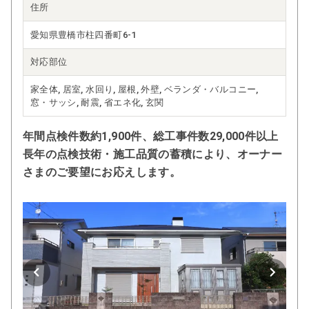
住所
愛知県豊橋市柱四番町6-1
対応部位
家全体, 居室, 水回り, 屋根, 外壁, ベランダ・バルコニー,
窓・サッシ, 耐震, 省エネ化, 玄関
年間点検件数約1,900件、総工事件数29,000件以上
長年の点検技術・施工品質の蓄積により、オーナー
さまのご要望にお応えします。