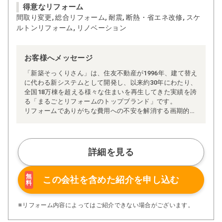
得意なリフォーム
間取り変更, 総合リフォーム, 耐震, 断熱・省エネ改修, スケ
ルトンリフォーム, リノベーション
お客様へメッセージ
「新築そっくりさん」は、住友不動産が1996年、建て替え
に代わる新システムとして開発し、以来約30年にわたり、
全国18万棟を超える様々な住まいを再生してきた実績を誇
る「まるごとリフォームのトップブランド」です。
リフォームでありがちな費用への不安を解消する画期的な
「完全定価制」※、確かな実績を誇る安心の「耐震補
強」、新築住宅の省エネ基準に対応した「高断熱リフォー
ム」、経験豊かなセールスエンジニアによる「一貫担当
制」などが高い信頼を得ています。
詳細を見る
また、大規模リフォームに習熟した施工管理者が現場を統
括する「専属棟梁制」、豊富な実績に裏付けられた充実の
施工マニュアルや検査体制により高い施工品質を実現。
無
この会社を含めた
紹介を申し込む
料
さらに、住友不動産のリフォームならではの充実の保証、
アフターサービス体制で工事後も安心です。
ぜひ、あなたの大切なお住まいの再生を私たちにお任せく
※リフォーム内容によってはご紹介できない場合がございます。
ださい！