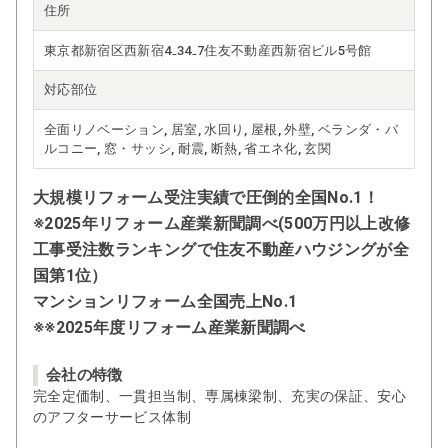
住所
東京都新宿区西新宿4₋34₋7住友不動産西新宿ビル5号館
対応部位
全面リノベーション, 居室, 水回り, 屋根, 外壁, ベランダ・バ
ルコニー, 窓・サッシ, 耐震, 断熱, 省エネ化, 玄関
大規模リフォーム受注実績で圧倒的全国No.1！
※2025年リフォーム産業新聞調べ(500万円以上改修
工事受注数ランキングで住友不動産ハウジングが全
国第1位）
マンションリフォーム全国売上No.1
※※2025年度リフォーム産業新聞調べ
会社の特徴
完全定価制、一貫担当制、専属棟梁制、充実の保証、安心
のアフターサービス体制