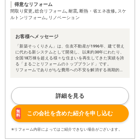
得意なリフォーム
間取り変更, 総合リフォーム, 耐震, 断熱・省エネ改修, スケ
ルトンリフォーム, リノベーション
お客様へメッセージ
「新築そっくりさん」は、住友不動産が1996年、建て替え
に代わる新システムとして開発し、以来約30年にわたり、
全国18万棟を超える様々な住まいを再生してきた実績を誇
る「まるごとリフォームのトップブランド」です。
リフォームでありがちな費用への不安を解消する画期的な
「完全定価制」※、確かな実績を誇る安心の「耐震補
強」、新築住宅の省エネ基準に対応した「高断熱リフォー
ム」、経験豊かなセールスエンジニアによる「一貫担当
制」などが高い信頼を得ています。
詳細を見る
また、大規模リフォームに習熟した施工管理者が現場を統
括する「専属棟梁制」、豊富な実績に裏付けられた充実の
施工マニュアルや検査体制により高い施工品質を実現。
無
この会社を含めた
紹介を申し込む
料
さらに、住友不動産のリフォームならではの充実の保証、
アフターサービス体制で工事後も安心です。
ぜひ、あなたの大切なお住まいの再生を私たちにお任せく
※リフォーム内容によってはご紹介できない場合がございます。
ださい！