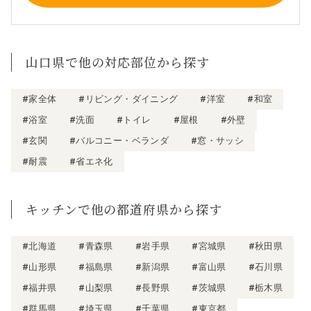
山口県で他の対応部位から探す
#家全体
#リビング・ダイニング
#洋室
#和室
#浴室
#洗面
#トイレ
#屋根
#外壁
#玄関
#バルコニー・ベランダ
#窓・サッシ
#耐震
#省エネ化
キッチンで他の都道府県から探す
#北海道
#青森県
#岩手県
#宮城県
#秋田県
#山形県
#福島県
#新潟県
#富山県
#石川県
#福井県
#山梨県
#長野県
#茨城県
#栃木県
#群馬県
#埼玉県
#千葉県
#東京都