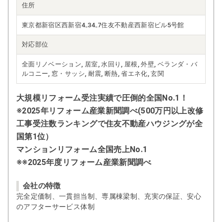
住所
東京都新宿区西新宿4₋34₋7住友不動産西新宿ビル5号館
対応部位
全面リノベーション, 居室, 水回り, 屋根, 外壁, ベランダ・バ
ルコニー, 窓・サッシ, 耐震, 断熱, 省エネ化, 玄関
大規模リフォーム受注実績で圧倒的全国No.1！
※2025年リフォーム産業新聞調べ(500万円以上改修
工事受注数ランキングで住友不動産ハウジングが全
国第1位）
マンションリフォーム全国売上No.1
※※2025年度リフォーム産業新聞調べ
会社の特徴
完全定価制、一貫担当制、専属棟梁制、充実の保証、安心
のアフターサービス体制