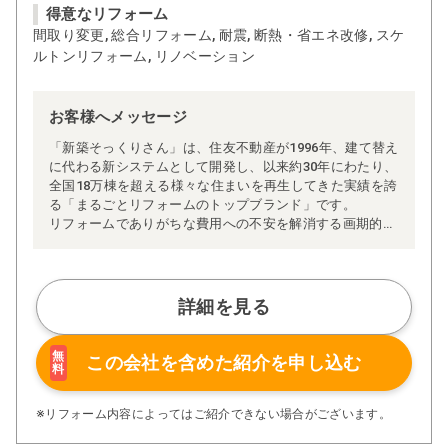
得意なリフォーム
間取り変更, 総合リフォーム, 耐震, 断熱・省エネ改修, スケ
ルトンリフォーム, リノベーション
お客様へメッセージ
「新築そっくりさん」は、住友不動産が1996年、建て替え
に代わる新システムとして開発し、以来約30年にわたり、
全国18万棟を超える様々な住まいを再生してきた実績を誇
る「まるごとリフォームのトップブランド」です。
リフォームでありがちな費用への不安を解消する画期的な
「完全定価制」※、確かな実績を誇る安心の「耐震補
強」、新築住宅の省エネ基準に対応した「高断熱リフォー
ム」、経験豊かなセールスエンジニアによる「一貫担当
制」などが高い信頼を得ています。
詳細を見る
また、大規模リフォームに習熟した施工管理者が現場を統
括する「専属棟梁制」、豊富な実績に裏付けられた充実の
施工マニュアルや検査体制により高い施工品質を実現。
無
この会社を含めた
紹介を申し込む
料
さらに、住友不動産のリフォームならではの充実の保証、
アフターサービス体制で工事後も安心です。
ぜひ、あなたの大切なお住まいの再生を私たちにお任せく
※リフォーム内容によってはご紹介できない場合がございます。
ださい！