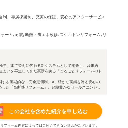
当制、専属棟梁制、充実の保証、安心のアフターサービス
ォーム, 耐震, 断熱・省エネ改修, スケルトンリフォーム, リ
96年、建て替えに代わる新システムとして開発し、以来約
な住まいを再生してきた実績を誇る「まるごとリフォームのト
消する画期的な「完全定価制」※、確かな実績を誇る安心の
応した「高断熱リフォーム」、経験豊かなセールスエンジニ
得ています。
理者が現場を統括する「専属棟梁制」、豊富な実績に裏付け
より高い施工品質を実現。
の充実の保証、アフターサービス体制で工事後も安心です。
無
この会社を含めた
紹介を申し込む
料
たちにお任せください！
い限り着工後の追加費用はありません。
※リフォーム内容によってはご紹介できない場合がございます。