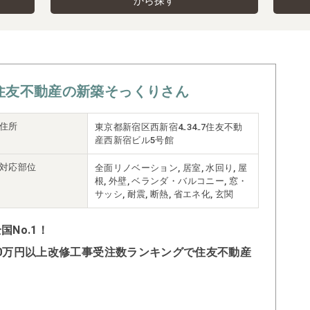
から探す
住友不動産の新築そっくりさん
住所
東京都新宿区西新宿4₋34₋7住友不動
産西新宿ビル5号館
対応部位
全面リノベーション, 居室, 水回り, 屋
根, 外壁, ベランダ・バルコニー, 窓・
サッシ, 耐震, 断熱, 省エネ化, 玄関
No.1！
500万円以上改修工事受注数ランキングで住友不動産