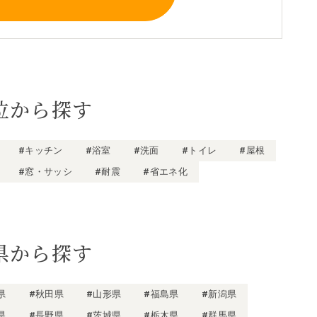
位から探す
#キッチン
#浴室
#洗面
#トイレ
#屋根
#窓・サッシ
#耐震
#省エネ化
県から探す
県
#秋田県
#山形県
#福島県
#新潟県
県
#長野県
#茨城県
#栃木県
#群馬県