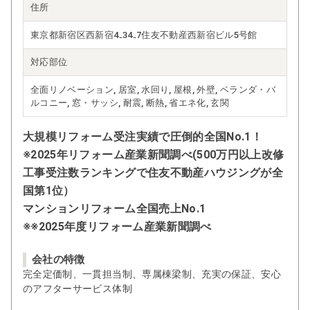
住所
東京都新宿区西新宿4₋34₋7住友不動産西新宿ビル5号館
対応部位
全面リノベーション, 居室, 水回り, 屋根, 外壁, ベランダ・バ
ルコニー, 窓・サッシ, 耐震, 断熱, 省エネ化, 玄関
大規模リフォーム受注実績で圧倒的全国No.1！
※2025年リフォーム産業新聞調べ(500万円以上改修
工事受注数ランキングで住友不動産ハウジングが全
国第1位）
マンションリフォーム全国売上No.1
※※2025年度リフォーム産業新聞調べ
会社の特徴
完全定価制、一貫担当制、専属棟梁制、充実の保証、安心
のアフターサービス体制