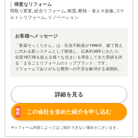
得意なリフォーム
間取り変更, 総合リフォーム, 耐震, 断熱・省エネ改修, スケ
ルトンリフォーム, リノベーション
お客様へメッセージ
「新築そっくりさん」は、住友不動産が1996年、建て替え
に代わる新システムとして開発し、以来約30年にわたり、
全国18万棟を超える様々な住まいを再生してきた実績を誇
る「まるごとリフォームのトップブランド」です。
リフォームでありがちな費用への不安を解消する画期的な
「完全定価制」※、確かな実績を誇る安心の「耐震補
強」、新築住宅の省エネ基準に対応した「高断熱リフォー
ム」、経験豊かなセールスエンジニアによる「一貫担当
制」などが高い信頼を得ています。
詳細を見る
また、大規模リフォームに習熟した施工管理者が現場を統
括する「専属棟梁制」、豊富な実績に裏付けられた充実の
施工マニュアルや検査体制により高い施工品質を実現。
無
この会社を含めた
紹介を申し込む
料
さらに、住友不動産のリフォームならではの充実の保証、
アフターサービス体制で工事後も安心です。
ぜひ、あなたの大切なお住まいの再生を私たちにお任せく
※リフォーム内容によってはご紹介できない場合がございます。
ださい！