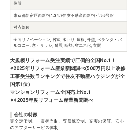
住所
東京都新宿区西新宿4₋34₋7住友不動産西新宿ビル5号館
対応部位
全面リノベーション, 居室, 水回り, 屋根, 外壁, ベランダ・バ
ルコニー, 窓・サッシ, 耐震, 断熱, 省エネ化, 玄関
大規模リフォーム受注実績で圧倒的全国No.1！
※2025年リフォーム産業新聞調べ(500万円以上改修
工事受注数ランキングで住友不動産ハウジングが全
国第1位）
マンションリフォーム全国売上No.1
※※2025年度リフォーム産業新聞調べ
会社の特徴
完全定価制、一貫担当制、専属棟梁制、充実の保証、安心
のアフターサービス体制