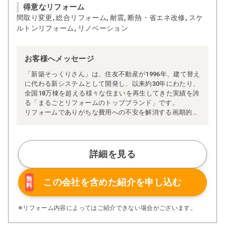
得意なリフォーム
間取り変更, 総合リフォーム, 耐震, 断熱・省エネ改修, スケ
ルトンリフォーム, リノベーション
お客様へメッセージ
「新築そっくりさん」は、住友不動産が1996年、建て替え
に代わる新システムとして開発し、以来約30年にわたり、
全国18万棟を超える様々な住まいを再生してきた実績を誇
る「まるごとリフォームのトップブランド」です。
リフォームでありがちな費用への不安を解消する画期的な
「完全定価制」※、確かな実績を誇る安心の「耐震補
強」、新築住宅の省エネ基準に対応した「高断熱リフォー
ム」、経験豊かなセールスエンジニアによる「一貫担当
制」などが高い信頼を得ています。
詳細を見る
また、大規模リフォームに習熟した施工管理者が現場を統
括する「専属棟梁制」、豊富な実績に裏付けられた充実の
施工マニュアルや検査体制により高い施工品質を実現。
無
この会社を含めた
紹介を申し込む
料
さらに、住友不動産のリフォームならではの充実の保証、
アフターサービス体制で工事後も安心です。
ぜひ、あなたの大切なお住まいの再生を私たちにお任せく
※リフォーム内容によってはご紹介できない場合がございます。
ださい！