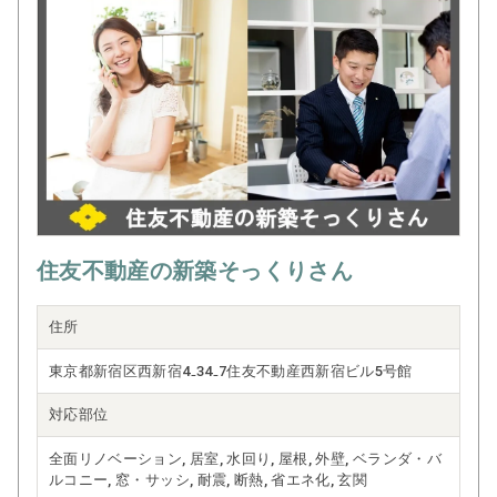
住友不動産の新築そっくりさん
住所
東京都新宿区西新宿4₋34₋7住友不動産西新宿ビル5号館
対応部位
全面リノベーション, 居室, 水回り, 屋根, 外壁, ベランダ・バ
ルコニー, 窓・サッシ, 耐震, 断熱, 省エネ化, 玄関