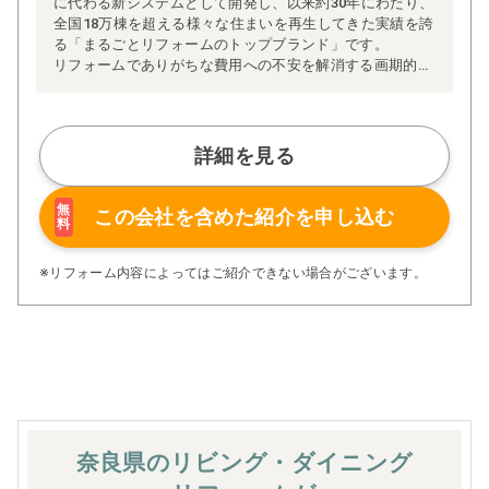
に代わる新システムとして開発し、以来約30年にわたり、
全国18万棟を超える様々な住まいを再生してきた実績を誇
る「まるごとリフォームのトップブランド」です。
リフォームでありがちな費用への不安を解消する画期的な
「完全定価制」※、確かな実績を誇る安心の「耐震補
強」、新築住宅の省エネ基準に対応した「高断熱リフォー
ム」、経験豊かなセールスエンジニアによる「一貫担当
制」などが高い信頼を得ています。
詳細を見る
また、大規模リフォームに習熟した施工管理者が現場を統
括する「専属棟梁制」、豊富な実績に裏付けられた充実の
施工マニュアルや検査体制により高い施工品質を実現。
無
この会社を含めた
紹介を申し込む
料
さらに、住友不動産のリフォームならではの充実の保証、
アフターサービス体制で工事後も安心です。
ぜひ、あなたの大切なお住まいの再生を私たちにお任せく
※リフォーム内容によってはご紹介できない場合がございます。
ださい！
※お客様のご要望による工事内容変更がない限り着工後の
追加費用はありません。
奈良県のリビング・ダイニング