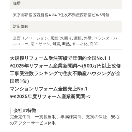
住所
東京都新宿区西新宿4₋34₋7住友不動産西新宿ビル5号館
対応部位
全面リノベーション, 居室, 水回り, 屋根, 外壁, ベランダ・バ
ルコニー, 窓・サッシ, 耐震, 断熱, 省エネ化, 玄関
大規模リフォーム受注実績で圧倒的全国No.1！
※2025年リフォーム産業新聞調べ(500万円以上改修
工事受注数ランキングで住友不動産ハウジングが全
国第1位）
マンションリフォーム全国売上No.1
※※2025年度リフォーム産業新聞調べ
会社の特徴
完全定価制、一貫担当制、専属棟梁制、充実の保証、安心
のアフターサービス体制