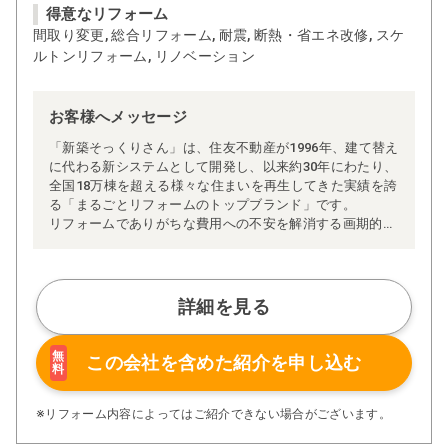
得意なリフォーム
間取り変更, 総合リフォーム, 耐震, 断熱・省エネ改修, スケ
ルトンリフォーム, リノベーション
お客様へメッセージ
「新築そっくりさん」は、住友不動産が1996年、建て替え
に代わる新システムとして開発し、以来約30年にわたり、
全国18万棟を超える様々な住まいを再生してきた実績を誇
る「まるごとリフォームのトップブランド」です。
リフォームでありがちな費用への不安を解消する画期的な
「完全定価制」※、確かな実績を誇る安心の「耐震補
強」、新築住宅の省エネ基準に対応した「高断熱リフォー
ム」、経験豊かなセールスエンジニアによる「一貫担当
制」などが高い信頼を得ています。
詳細を見る
また、大規模リフォームに習熟した施工管理者が現場を統
括する「専属棟梁制」、豊富な実績に裏付けられた充実の
施工マニュアルや検査体制により高い施工品質を実現。
無
この会社を含めた
紹介を申し込む
料
さらに、住友不動産のリフォームならではの充実の保証、
アフターサービス体制で工事後も安心です。
ぜひ、あなたの大切なお住まいの再生を私たちにお任せく
※リフォーム内容によってはご紹介できない場合がございます。
ださい！