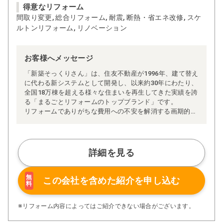
得意なリフォーム
間取り変更, 総合リフォーム, 耐震, 断熱・省エネ改修, スケ
ルトンリフォーム, リノベーション
お客様へメッセージ
「新築そっくりさん」は、住友不動産が1996年、建て替え
に代わる新システムとして開発し、以来約30年にわたり、
全国18万棟を超える様々な住まいを再生してきた実績を誇
る「まるごとリフォームのトップブランド」です。
リフォームでありがちな費用への不安を解消する画期的な
「完全定価制」※、確かな実績を誇る安心の「耐震補
強」、新築住宅の省エネ基準に対応した「高断熱リフォー
ム」、経験豊かなセールスエンジニアによる「一貫担当
制」などが高い信頼を得ています。
詳細を見る
また、大規模リフォームに習熟した施工管理者が現場を統
括する「専属棟梁制」、豊富な実績に裏付けられた充実の
施工マニュアルや検査体制により高い施工品質を実現。
無
この会社を含めた
紹介を申し込む
料
さらに、住友不動産のリフォームならではの充実の保証、
アフターサービス体制で工事後も安心です。
ぜひ、あなたの大切なお住まいの再生を私たちにお任せく
※リフォーム内容によってはご紹介できない場合がございます。
ださい！