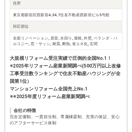
住所
東京都新宿区西新宿4₋34₋7住友不動産西新宿ビル5号館
対応部位
全面リノベーション, 居室, 水回り, 屋根, 外壁, ベランダ・バ
ルコニー, 窓・サッシ, 耐震, 断熱, 省エネ化, 玄関
大規模リフォーム受注実績で圧倒的全国No.1！
※2025年リフォーム産業新聞調べ(500万円以上改修
工事受注数ランキングで住友不動産ハウジングが全
国第1位）
マンションリフォーム全国売上No.1
※※2025年度リフォーム産業新聞調べ
会社の特徴
完全定価制、一貫担当制、専属棟梁制、充実の保証、安心
のアフターサービス体制