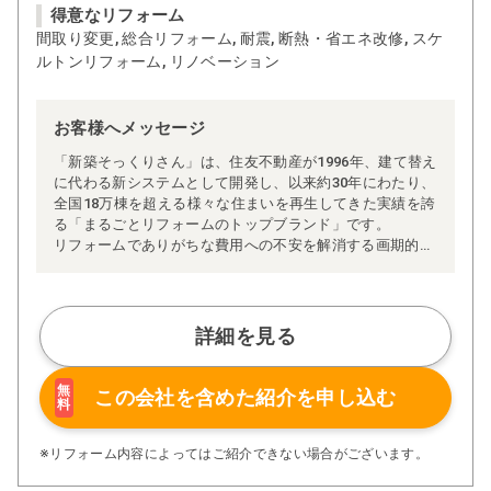
得意なリフォーム
間取り変更, 総合リフォーム, 耐震, 断熱・省エネ改修, スケ
ルトンリフォーム, リノベーション
お客様へメッセージ
「新築そっくりさん」は、住友不動産が1996年、建て替え
に代わる新システムとして開発し、以来約30年にわたり、
全国18万棟を超える様々な住まいを再生してきた実績を誇
る「まるごとリフォームのトップブランド」です。
リフォームでありがちな費用への不安を解消する画期的な
「完全定価制」※、確かな実績を誇る安心の「耐震補
強」、新築住宅の省エネ基準に対応した「高断熱リフォー
ム」、経験豊かなセールスエンジニアによる「一貫担当
制」などが高い信頼を得ています。
詳細を見る
また、大規模リフォームに習熟した施工管理者が現場を統
括する「専属棟梁制」、豊富な実績に裏付けられた充実の
施工マニュアルや検査体制により高い施工品質を実現。
無
この会社を含めた
紹介を申し込む
料
さらに、住友不動産のリフォームならではの充実の保証、
アフターサービス体制で工事後も安心です。
ぜひ、あなたの大切なお住まいの再生を私たちにお任せく
※リフォーム内容によってはご紹介できない場合がございます。
ださい！