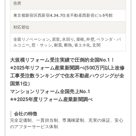
住所
東京都新宿区西新宿4₋34₋7住友不動産西新宿ビル5号館
対応部位
全面リノベーション, 居室, 水回り, 屋根, 外壁, ベランダ・バ
ルコニー, 窓・サッシ, 耐震, 断熱, 省エネ化, 玄関
大規模リフォーム受注実績で圧倒的全国No.1！
※2025年リフォーム産業新聞調べ(500万円以上改修
工事受注数ランキングで住友不動産ハウジングが全
国第1位）
マンションリフォーム全国売上No.1
※※2025年度リフォーム産業新聞調べ
会社の特徴
完全定価制、一貫担当制、専属棟梁制、充実の保証、安心
のアフターサービス体制