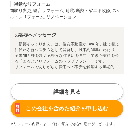
得意なリフォーム
間取り変更, 総合リフォーム, 耐震, 断熱・省エネ改修, スケ
ルトンリフォーム, リノベーション
お客様へメッセージ
「新築そっくりさん」は、住友不動産が1996年、建て替え
に代わる新システムとして開発し、以来約30年にわたり、
全国18万棟を超える様々な住まいを再生してきた実績を誇
る「まるごとリフォームのトップブランド」です。
リフォームでありがちな費用への不安を解消する画期的な
「完全定価制」※、確かな実績を誇る安心の「耐震補
強」、新築住宅の省エネ基準に対応した「高断熱リフォー
ム」、経験豊かなセールスエンジニアによる「一貫担当
制」などが高い信頼を得ています。
詳細を見る
また、大規模リフォームに習熟した施工管理者が現場を統
括する「専属棟梁制」、豊富な実績に裏付けられた充実の
施工マニュアルや検査体制により高い施工品質を実現。
無
この会社を含めた
紹介を申し込む
料
さらに、住友不動産のリフォームならではの充実の保証、
アフターサービス体制で工事後も安心です。
ぜひ、あなたの大切なお住まいの再生を私たちにお任せく
※リフォーム内容によってはご紹介できない場合がございます。
ださい！