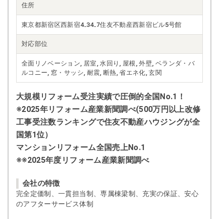
住所
東京都新宿区西新宿4₋34₋7住友不動産西新宿ビル5号館
対応部位
全面リノベーション, 居室, 水回り, 屋根, 外壁, ベランダ・バ
ルコニー, 窓・サッシ, 耐震, 断熱, 省エネ化, 玄関
大規模リフォーム受注実績で圧倒的全国No.1！
※2025年リフォーム産業新聞調べ(500万円以上改修
工事受注数ランキングで住友不動産ハウジングが全
国第1位）
マンションリフォーム全国売上No.1
※※2025年度リフォーム産業新聞調べ
会社の特徴
完全定価制、一貫担当制、専属棟梁制、充実の保証、安心
のアフターサービス体制