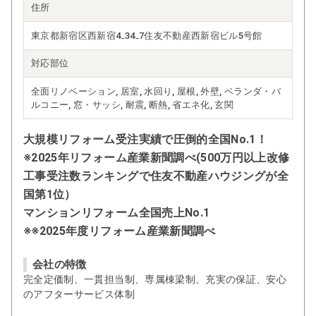
住所
東京都新宿区西新宿4₋34₋7住友不動産西新宿ビル5号館
対応部位
全面リノベーション, 居室, 水回り, 屋根, 外壁, ベランダ・バ
ルコニー, 窓・サッシ, 耐震, 断熱, 省エネ化, 玄関
大規模リフォーム受注実績で圧倒的全国No.1！
※2025年リフォーム産業新聞調べ(500万円以上改修
工事受注数ランキングで住友不動産ハウジングが全
国第1位）
マンションリフォーム全国売上No.1
※※2025年度リフォーム産業新聞調べ
会社の特徴
完全定価制、一貫担当制、専属棟梁制、充実の保証、安心
のアフターサービス体制