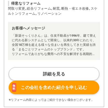
得意なリフォーム
間取り変更, 総合リフォーム, 耐震, 断熱・省エネ改修, スケ
ルトンリフォーム, リノベーション
お客様へメッセージ
「新築そっくりさん」は、住友不動産が1996年、建て替え
に代わる新システムとして開発し、以来約30年にわたり、
全国18万棟を超える様々な住まいを再生してきた実績を誇
る「まるごとリフォームのトップブランド」です。
リフォームでありがちな費用への不安を解消する画期的な
「完全定価制」※、確かな実績を誇る安心の「耐震補
強」、新築住宅の省エネ基準に対応した「高断熱リフォー
ム」、経験豊かなセールスエンジニアによる「一貫担当
制」などが高い信頼を得ています。
詳細を見る
また、大規模リフォームに習熟した施工管理者が現場を統
括する「専属棟梁制」、豊富な実績に裏付けられた充実の
施工マニュアルや検査体制により高い施工品質を実現。
無
この会社を含めた
紹介を申し込む
料
さらに、住友不動産のリフォームならではの充実の保証、
アフターサービス体制で工事後も安心です。
ぜひ、あなたの大切なお住まいの再生を私たちにお任せく
※リフォーム内容によってはご紹介できない場合がございます。
ださい！