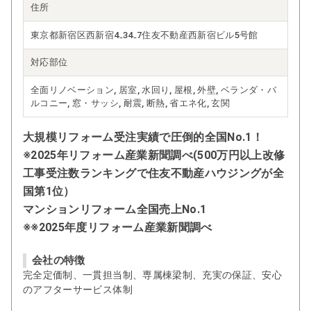
住所
東京都新宿区西新宿4₋34₋7住友不動産西新宿ビル5号館
対応部位
全面リノベーション, 居室, 水回り, 屋根, 外壁, ベランダ・バ
ルコニー, 窓・サッシ, 耐震, 断熱, 省エネ化, 玄関
大規模リフォーム受注実績で圧倒的全国No.1！
※2025年リフォーム産業新聞調べ(500万円以上改修
工事受注数ランキングで住友不動産ハウジングが全
国第1位）
マンションリフォーム全国売上No.1
※※2025年度リフォーム産業新聞調べ
会社の特徴
完全定価制、一貫担当制、専属棟梁制、充実の保証、安心
のアフターサービス体制