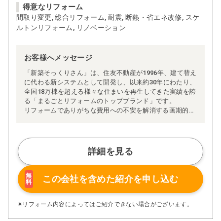
得意なリフォーム
間取り変更, 総合リフォーム, 耐震, 断熱・省エネ改修, スケ
ルトンリフォーム, リノベーション
お客様へメッセージ
「新築そっくりさん」は、住友不動産が1996年、建て替え
に代わる新システムとして開発し、以来約30年にわたり、
全国18万棟を超える様々な住まいを再生してきた実績を誇
る「まるごとリフォームのトップブランド」です。
リフォームでありがちな費用への不安を解消する画期的な
「完全定価制」※、確かな実績を誇る安心の「耐震補
強」、新築住宅の省エネ基準に対応した「高断熱リフォー
ム」、経験豊かなセールスエンジニアによる「一貫担当
制」などが高い信頼を得ています。
詳細を見る
また、大規模リフォームに習熟した施工管理者が現場を統
括する「専属棟梁制」、豊富な実績に裏付けられた充実の
施工マニュアルや検査体制により高い施工品質を実現。
無
この会社を含めた
紹介を申し込む
料
さらに、住友不動産のリフォームならではの充実の保証、
アフターサービス体制で工事後も安心です。
ぜひ、あなたの大切なお住まいの再生を私たちにお任せく
※リフォーム内容によってはご紹介できない場合がございます。
ださい！