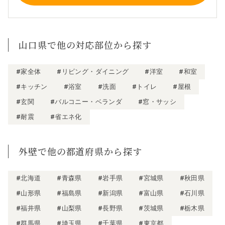
山口県で他の対応部位から探す
#家全体
#リビング・ダイニング
#洋室
#和室
#キッチン
#浴室
#洗面
#トイレ
#屋根
#玄関
#バルコニー・ベランダ
#窓・サッシ
#耐震
#省エネ化
外壁で他の都道府県から探す
#北海道
#青森県
#岩手県
#宮城県
#秋田県
#山形県
#福島県
#新潟県
#富山県
#石川県
#福井県
#山梨県
#長野県
#茨城県
#栃木県
#群馬県
#埼玉県
#千葉県
#東京都